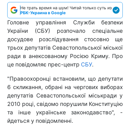
Не трать время на шум! Читай только суть из
РБК-Украина в Google
Головне управління Служби безпеки
України (СБУ) розпочало спеціальне
досудове розслідування стосовно ще
трьох депутатів Севастопольської міської
ради в анексованому Росією Криму. Про
це повідомляє прес-центр
СБУ
.
"Правоохоронці встановили, що депутати
6 скликання, обрані на чергових виборах
депутатів Севастопольської міськради у
2010 році, свідомо порушили Конституцію
та інше українське законодавство", -
йдеться у повідомленні.