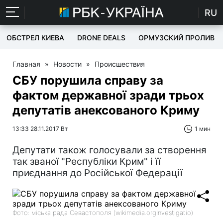
RU
ОБСТРЕЛ КИЕВА
DRONE DEALS
ОРМУЗСКИЙ ПРОЛИВ
Главная
»
Новости
»
Происшествия
СБУ порушила справу за
фактом державної зради трьох
депутатів анексованого Криму
13:33 28.11.2017 Вт
1 мин
Депутати також голосували за створення
так званої "Республіки Крим" і її
приєднання до Російської Федерації
Фото: міська рада Севастополя (wikimedia.orgInvestigatio)