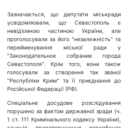
Зазначається, що депутати міськради
усвідомлювали, що Севастополь є
невід’ємною частиною України, але
проголосували за його "незалежність" та
перейменування міської ради у
"Законодательное собрание города
Севастополя". Крім того, вони також
голосували за створення так званої
"Республіки Крим" та її приєднання до
Російської Федерації (РФ).
Спеціальне досудове розслідування
порушено за фактом державної зради (ч.
1 ст. 111 Кримінального кодексу України),
санкція правопорушення передбачає