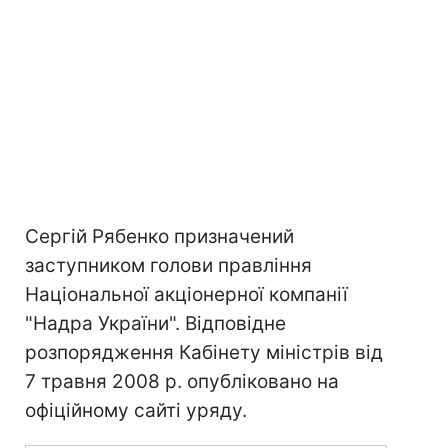
Сергій Рябенко призначений
заступником голови правління
Національної акціонерної компанії
"Надра України". Відповідне
розпорядження Кабінету міністрів від
7 травня 2008 р. опубліковано на
офіційному сайті уряду.