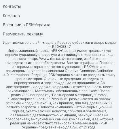
Контакты
Команда
Вакансии в РБК-Украина
Разместить рекламу
Идентификатор онлайн-медиа в Реестре субъектов в сфере медиа
— R40-05347
Информационный портал «РБК-Украина» имеет трехязычную
версию (украинскую, русскую и английскую), главная страница
портала –
https://www.rbc.ua
. Фотографии, изображения
принадлежат их правообладателям. Все фотографии на Портале,
авторами которых являются журналисты РБК-Украина,
размещены на условиях лицензии Creative Commons Attribution
4.0 International. Редакция РБК-Украина может не разделять точку
зрения авторов. Оценочные суждения не подлежат
опровержению и подтверждению их правдивости. За
достоверность и содержание рекламы ответственность несет
рекламодатель. Материалы, обозначенные плашкой: "Пресс-
релизы", "Спецпроект", "Партнерский материал", "Promo",
"Благотворительность", "Резонанс" размещаются на правах
рекламы и предназначены, как правило, для лиц, достигших 21-
летнего возраста. «Новости компании» – это информационный
формат, охватывающий новости, события и объявления,
связанные с деятельностью компаний, базирующиеся на
прессрелизах, выпускаемых самими компаниями, и за которые
редакция не несет ответственности. Онлайн-медиа «РБК-
Украина» предназначено для лиц от 21 года.