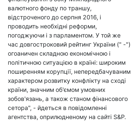
валютного фонду по траншу,
відстроченого до серпня 2016, і
проводить необхідні реформи,
погоджуючи і з парламентом. У той же
час довгостроковий рейтинг України (" -")
огоаничен складною економічною і
політичною ситуацією в країні: широким
поширенням корупції, непередбачуваним
характером розвитку конфлікту на сході
країни, значним об'ємом умовних
зобов'язань, а також станом фінансового
сетора", - йдеться в повідомленні
агентства, оприлюдненому на сайті S&P.