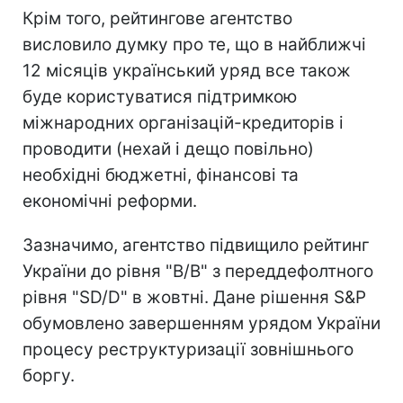
Крім того, рейтингове агентство
висловило думку про те, що в найближчі
12 місяців український уряд все також
буде користуватися підтримкою
міжнародних організацій-кредиторів і
проводити (нехай і дещо повільно)
необхідні бюджетні, фінансові та
економічні реформи.
Зазначимо, агентство підвищило рейтинг
України до рівня "B/B" з переддефолтного
рівня "SD/D" в жовтні. Дане рішення S&P
обумовлено завершенням урядом України
процесу реструктуризації зовнішнього
боргу.