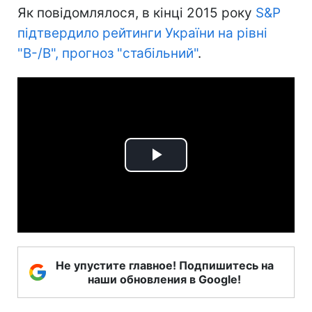
Як повідомлялося, в кінці 2015 року
S&P
підтвердило рейтинги України на рівні
"В-/В", прогноз "стабільний"
.
Play
Video
Не упустите главное! Подпишитесь на
наши обновления в Google!