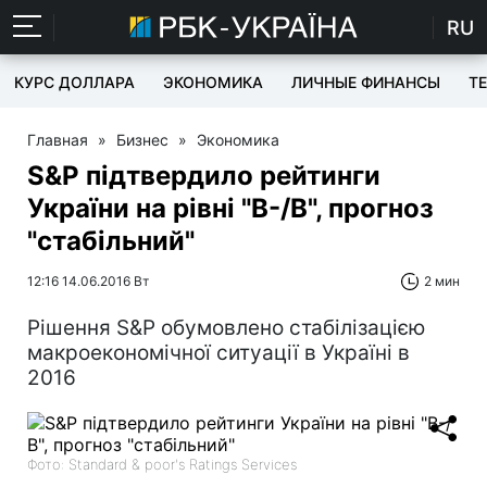
RU
КУРС ДОЛЛАРА
ЭКОНОМИКА
ЛИЧНЫЕ ФИНАНСЫ
T
Главная
»
Бизнес
»
Экономика
S&P підтвердило рейтинги
України на рівні "В-/В", прогноз
"стабільний"
12:16 14.06.2016 Вт
2 мин
Рішення S&P обумовлено стабілізацією
макроекономічної ситуації в Україні в
2016
Фото: Standard & poor's Ratings Services