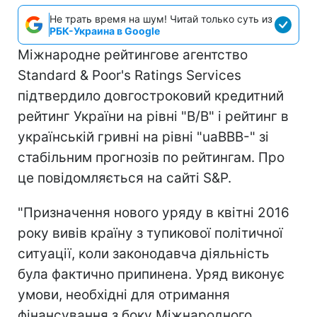
Не трать время на шум! Читай только суть из
РБК-Украина в Google
Міжнародне рейтингове агентство
Standard & Poor's Ratings Services
підтвердило довгостроковий кредитний
рейтинг України на рівні "B/B" і рейтинг в
українській гривні на рівні "uaBBB-" зі
стабільним прогнозів по рейтингам. Про
це повідомляється на сайті S&P.
"Призначення нового уряду в квітні 2016
року вивів країну з тупикової політичної
ситуації, коли законодавча діяльність
була фактично припинена. Уряд виконує
умови, необхідні для отримання
фінансування з боку Міжнародного