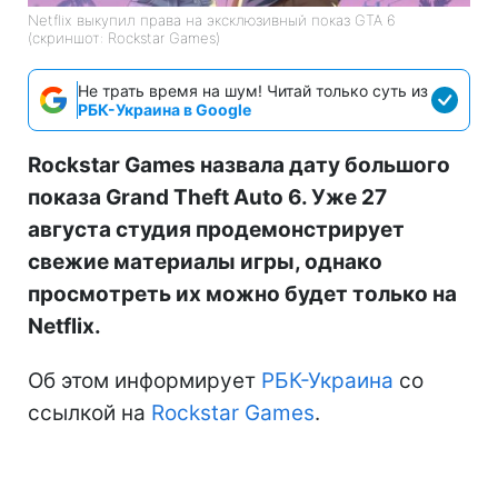
Netflix выкупил права на эксклюзивный показ GTA 6
(скриншот: Rockstar Games)
Не трать время на шум! Читай только суть из
РБК-Украина в Google
Rockstar Games назвала дату большого
показа Grand Theft Auto 6. Уже 27
августа студия продемонстрирует
свежие материалы игры, однако
просмотреть их можно будет только на
Netflix.
Об этом информирует
РБК-Украина
со
ссылкой на
Rockstar Games
.