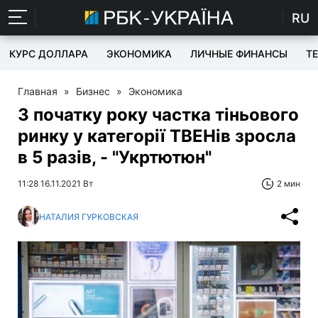
RU
КУРС ДОЛЛАРА
ЭКОНОМИКА
ЛИЧНЫЕ ФИНАНСЫ
T
Главная
»
Бизнес
»
Экономика
З початку року частка тіньового
ринку у категорії ТВЕНів зросла
в 5 разів, - "Укртютюн"
11:28 16.11.2021 Вт
2 мин
НАТАЛИЯ ГУРКОВСКАЯ