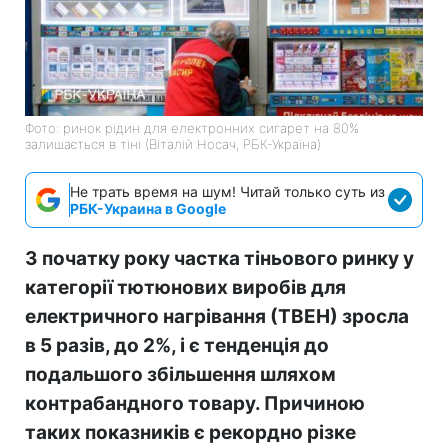
Фото: ринок рідин для електронних сигарет на 80%
залишається в тіні (Віталій Носач, РБК-Україна)
Не трать время на шум! Читай только суть из
РБК-Украина в Google
З початку року частка тіньового ринку у
категорії тютюнових виробів для
електричного нагрівання (ТВЕН) зросла
в 5 разів, до 2%, і є тенденція до
подальшого збільшення шляхом
контрабандного товару. Причиною
таких показників є рекордно різке