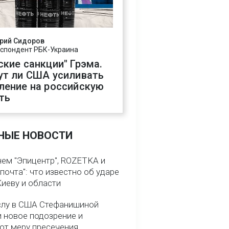
рий Сидоров
спондент РБК-Украина
ские санкции" Грэма.
ут ли США усиливать
ление на российскую
ть
НЫЕ НОВОСТИ
нем "Эпицентр", ROZETKA и
почта": что известно об ударе
Киеву и области
слу в США Стефанишиной
и новое подозрение и
ют меру пресечения