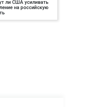
ут ли США усиливать
ление на российскую
ть