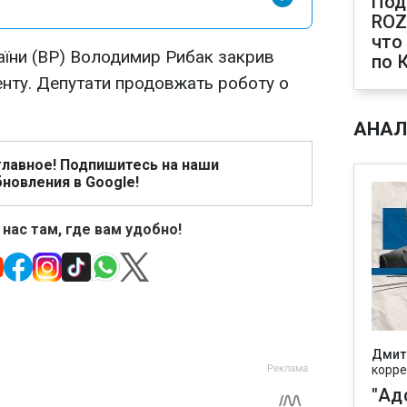
Под
ROZ
что
аїни (ВР) Володимир Рибак закрив
по 
нту. Депутати продовжать роботу о
АНАЛ
главное! Подпишитесь на наши
новления в Google!
 нас там, где вам удобно!
Дмит
корре
"Ад