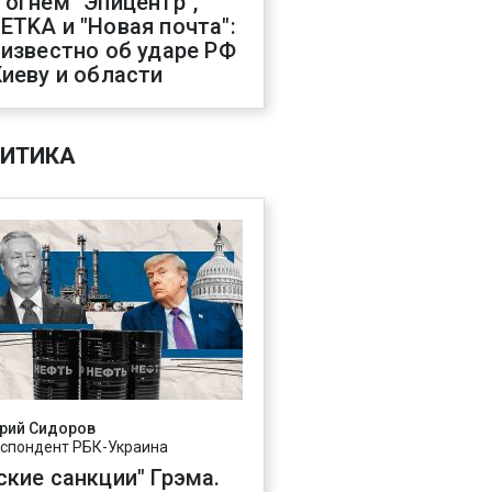
 огнем "Эпицентр",
ETKA и "Новая почта":
 известно об ударе РФ
Киеву и области
ИТИКА
рий Сидоров
спондент РБК-Украина
ские санкции" Грэма.