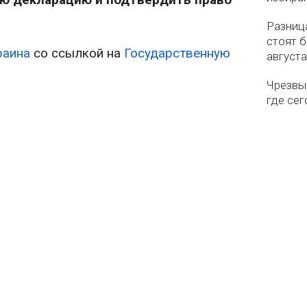
Разница
стоят б
раина
со ссылкой на
Государственную
августа
Чрезвы
где сег