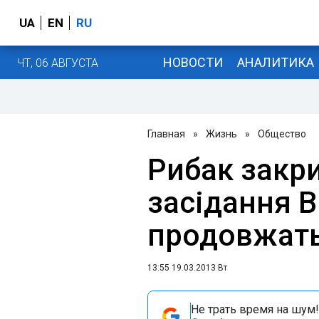
UA
EN
RU
НОВОСТИ
АНАЛИТИКА
ЧТ, 06 АВГУСТА
Главная
»
Жизнь
»
Общество
Рибак закр
засідання В
продовжать
13:55 19.03.2013 Вт
Не трать время на шум!