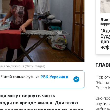
Дмит
корре
"Ад
Буд
дав
неф
ГЛАВ
за аренду жилья (Getty Images)
 Читай только суть из
РБК-Украина в
Под ог
"Новая 
РФ по 
ца могут вернуть часть
Экс-по
ходы по аренде жилья. Для этого
вручил
избира
ую декларацию и подтвердить право