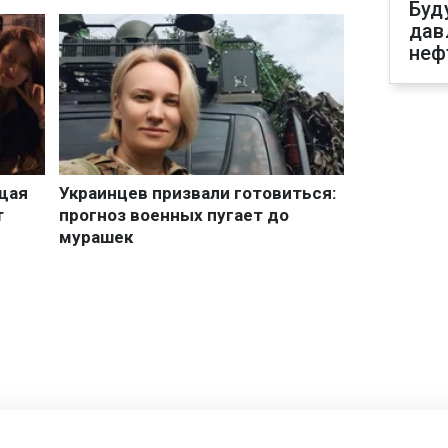
Буд
дав
неф