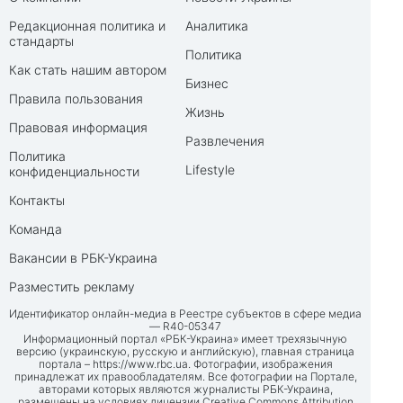
Редакционная политика и
Аналитика
стандарты
Политика
Как стать нашим автором
Бизнес
Правила пользования
Жизнь
Правовая информация
Развлечения
Политика
Lifestyle
конфиденциальности
Контакты
Команда
Вакансии в РБК-Украина
Разместить рекламу
Идентификатор онлайн-медиа в Реестре субъектов в сфере медиа
— R40-05347
Информационный портал «РБК-Украина» имеет трехязычную
версию (украинскую, русскую и английскую), главная страница
портала –
https://www.rbc.ua
. Фотографии, изображения
принадлежат их правообладателям. Все фотографии на Портале,
авторами которых являются журналисты РБК-Украина,
размещены на условиях лицензии Creative Commons Attribution