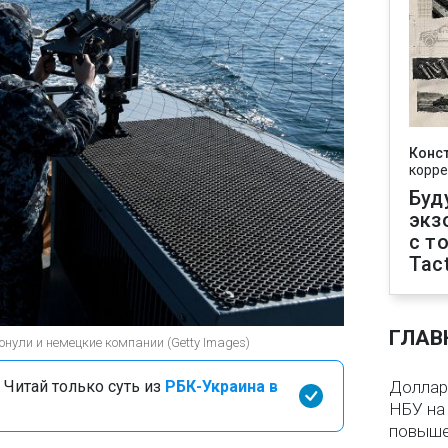
Конс
корре
Буд
экз
с т
Tact
ГЛАВ
онули и немецкие компании (Getty Images)
 Читай только суть из
РБК-Украина в
Доллар 
НБУ на 
повыше