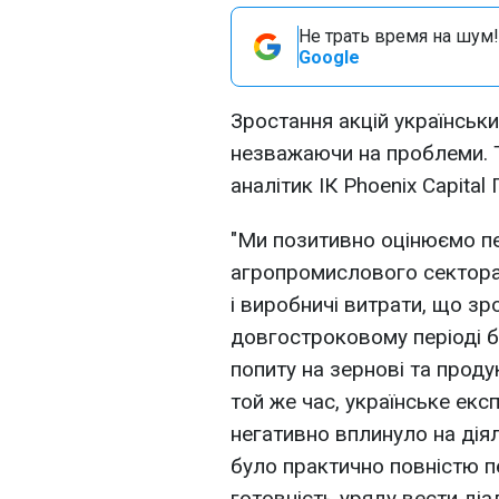
Не трать время на шум!
Google
Зростання акцій українськ
незважаючи на проблеми. 
аналітик ІК Phoenix Capital
"Ми позитивно оцінюємо пе
агропромислового сектора
і виробничі витрати, що зр
довгостроковому періоді б
попиту на зернові та проду
той же час, українське ек
негативно вплинуло на діял
було практично повністю п
готовність уряду вести ді