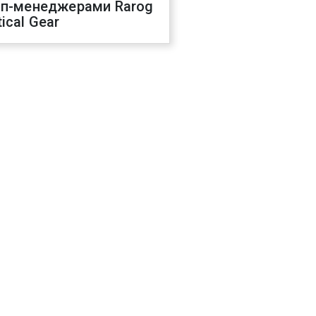
оп-менеджерами Rarog
ical Gear