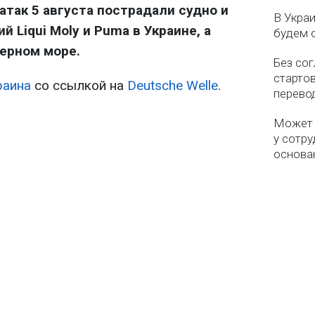
атак 5 августа пострадали судно и
В Укра
 Liqui Moly и Puma в Украине, а
будем 
Черном море.
Без со
старто
раина
со ссылкой на
Deutsche Welle
.
перево
Может 
у сотру
основа