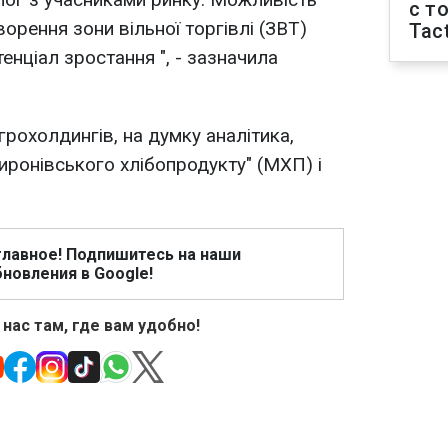
с т
ворення зони вільної торгівлі (ЗВТ)
Tact
нціал зростання ", - зазначила
грохолдингів, на думку аналітика,
иронівського хлібопродукту" (МХП) і
главное! Подпишитесь на наши
новления в Google!
 нас там, где вам удобно!