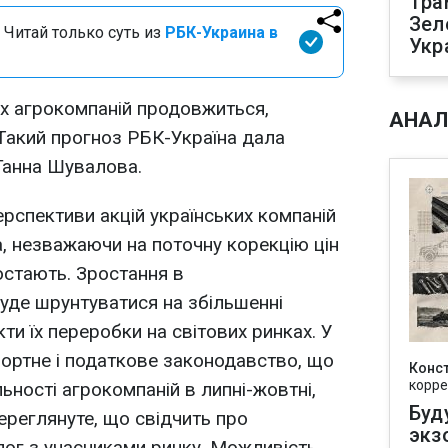
Тра
Зел
 Читай только суть из
РБК-Украина в
Укр
их агрокомпаній продовжиться,
АНАЛ
Такий прогноз РБК-Україна дала
 Ганна Шувалова.
рспективи акцій українських компаній
, незважаючи на поточну корекцію цін
остають. Зростання в
уде шрунтуватися на збільшенні
кти їх переробки на світових ринках. У
спортне і податкове законодавство, що
Конс
корре
ьності агрокомпаній в липні-жовтні,
Буд
ереглянуте, що свідчить про
экз
алог з учасниками ринку. Можливість