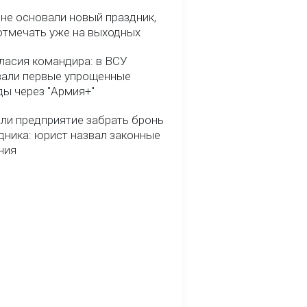
ине основали новый праздник,
отмечать уже на выходных
гласия командира: в ВСУ
вали первые упрощенные
ды через "Армия+"
ли предприятие забрать бронь
дника: юрист назвал законные
ния