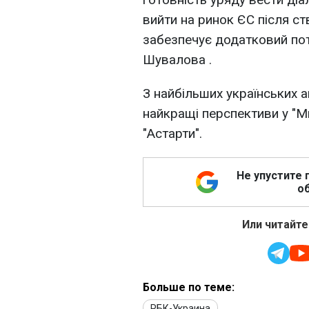
вийти на ринок ЄС після ст
забезпечує додатковий поте
Шувалова .
З найбільших українських а
найкращі перспективи у "М
"Астарти".
Не упустите 
об
Или читайте
Больше по теме:
РБК-Украина