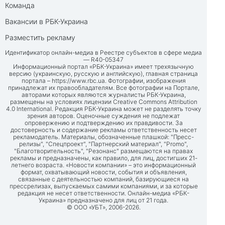
Команда
Вакансии в РБК-Украина
Разместить рекламу
Идентификатор онлайн-медиа в Реестре субъектов в сфере медиа
— R40-05347
Информационный портал «РБК-Украина» имеет трехязычную
версию (украинскую, русскую и английскую), главная страница
портала –
https://www.rbc.ua
. Фотографии, изображения
принадлежат их правообладателям. Все фотографии на Портале,
авторами которых являются журналисты РБК-Украина,
размещены на условиях лицензии Creative Commons Attribution
4.0 International. Редакция РБК-Украина может не разделять точку
зрения авторов. Оценочные суждения не подлежат
опровержению и подтверждению их правдивости. За
достоверность и содержание рекламы ответственность несет
рекламодатель. Материалы, обозначенные плашкой: "Пресс-
релизы", "Спецпроект", "Партнерский материал", "Promo",
"Благотворительность", "Резонанс" размещаются на правах
рекламы и предназначены, как правило, для лиц, достигших 21-
летнего возраста. «Новости компании» – это информационный
формат, охватывающий новости, события и объявления,
связанные с деятельностью компаний, базирующиеся на
прессрелизах, выпускаемых самими компаниями, и за которые
редакция не несет ответственности. Онлайн-медиа «РБК-
Украина» предназначено для лиц от 21 года.
© ООО «УБТ», 2006-2026.