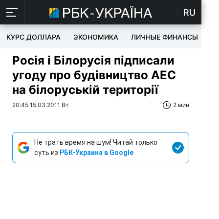
RU
КУРС ДОЛЛАРА
ЭКОНОМИКА
ЛИЧНЫЕ ФИНАНСЫ
T
Росія і Білорусія підписали
угоду про будівництво АЕС
на білоруській території
20:45 15.03.2011 Вт
2 мин
Не трать время на шум! Читай только
суть из
РБК-Украина в Google