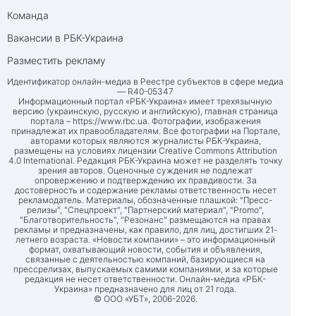
Команда
Вакансии в РБК-Украина
Разместить рекламу
Идентификатор онлайн-медиа в Реестре субъектов в сфере медиа
— R40-05347
Информационный портал «РБК-Украина» имеет трехязычную
версию (украинскую, русскую и английскую), главная страница
портала –
https://www.rbc.ua
. Фотографии, изображения
принадлежат их правообладателям. Все фотографии на Портале,
авторами которых являются журналисты РБК-Украина,
размещены на условиях лицензии Creative Commons Attribution
4.0 International. Редакция РБК-Украина может не разделять точку
зрения авторов. Оценочные суждения не подлежат
опровержению и подтверждению их правдивости. За
достоверность и содержание рекламы ответственность несет
рекламодатель. Материалы, обозначенные плашкой: "Пресс-
релизы", "Спецпроект", "Партнерский материал", "Promo",
"Благотворительность", "Резонанс" размещаются на правах
рекламы и предназначены, как правило, для лиц, достигших 21-
летнего возраста. «Новости компании» – это информационный
формат, охватывающий новости, события и объявления,
связанные с деятельностью компаний, базирующиеся на
прессрелизах, выпускаемых самими компаниями, и за которые
редакция не несет ответственности. Онлайн-медиа «РБК-
Украина» предназначено для лиц от 21 года.
© ООО «УБТ», 2006-2026.