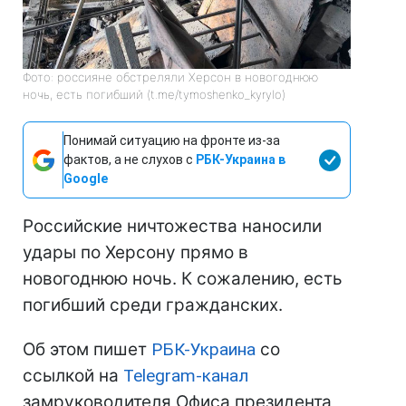
Фото: россияне обстреляли Херсон в новогоднюю
ночь, есть погибший (t.me/tymoshenko_kyrylo)
Понимай ситуацию на фронте из-за
фактов, а не слухов с
РБК-Украина в
Google
Российские ничтожества наносили
удары по Херсону прямо в
новогоднюю ночь. К сожалению, есть
погибший среди гражданских.
Об этом пишет
РБК-Украина
со
ссылкой на
Telegram-канал
замруководителя Офиса президента