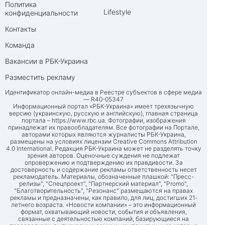
Политика
Lifestyle
конфиденциальности
Контакты
Команда
Вакансии в РБК-Украина
Разместить рекламу
Идентификатор онлайн-медиа в Реестре субъектов в сфере медиа
— R40-05347
Информационный портал «РБК-Украина» имеет трехязычную
версию (украинскую, русскую и английскую), главная страница
портала –
https://www.rbc.ua
. Фотографии, изображения
принадлежат их правообладателям. Все фотографии на Портале,
авторами которых являются журналисты РБК-Украина,
размещены на условиях лицензии Creative Commons Attribution
4.0 International. Редакция РБК-Украина может не разделять точку
зрения авторов. Оценочные суждения не подлежат
опровержению и подтверждению их правдивости. За
достоверность и содержание рекламы ответственность несет
рекламодатель. Материалы, обозначенные плашкой: "Пресс-
релизы", "Спецпроект", "Партнерский материал", "Promo",
"Благотворительность", "Резонанс" размещаются на правах
рекламы и предназначены, как правило, для лиц, достигших 21-
летнего возраста. «Новости компании» – это информационный
формат, охватывающий новости, события и объявления,
связанные с деятельностью компаний, базирующиеся на