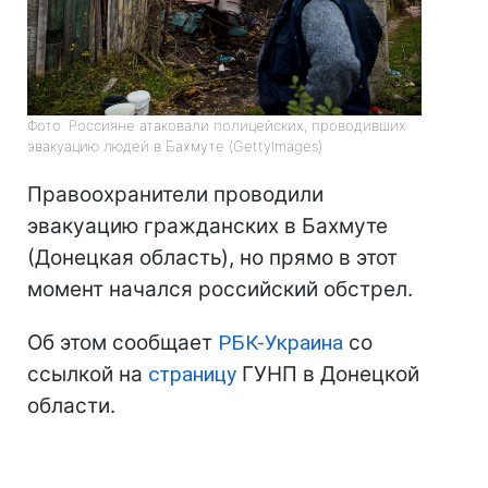
Фото: Россияне атаковали полицейских, проводивших
эвакуацию людей в Бахмуте (GettyImages)
Правоохранители проводили
эвакуацию гражданских в Бахмуте
(Донецкая область), но прямо в этот
момент начался российский обстрел.
Об этом сообщает
РБК-Украина
со
ссылкой на
страницу
ГУНП в Донецкой
области.