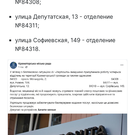
№84308;
улица Депутатская, 13 - отделение
№84311;
улица Софиевская, 149 - отделение
№84318.