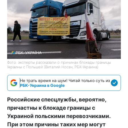
Фото: эксперты рассказали о причинах блокады границы
Украины с Польшей (Виталий Носач, РБК-Украина)
Не трать время на шум! Читай только суть из
РБК-Украина в Google
Российские спесцлужбы, вероятно,
причастны к блокаде границы с
Украиной польскими перевозчиками.
При этом причины таких мер могут