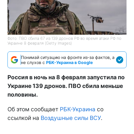
Фото: ПВО сбила 67 из 139 дронов РФ во время атаки РФ по
Украине 8 февраля (Getty Images)
Понимай ситуацию на фронте из-за фактов, а
не слухов с
РБК-Украина в Google
Россия в ночь на 8 февраля запустила по
Украине 139 дронов. ПВО сбила меньше
половины.
Об этом сообщает
РБК-Украина
со
ссылкой на
Воздушные силы ВСУ
.