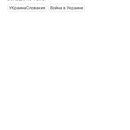
УКраинаСловакия
Война в Украине