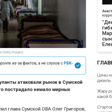
Анаст
корре
"Де
гиб
Мар
сын
Еле
 (Getty Images)
ГЛАВ
онте из-за фактов, а не слухов с
РБК-
Цены на
дизель 
купанты атаковали рынок в Сумской
его пострадало немало мирных
Жару р
какой б
Старто
пил глава Сумской ОВА Олег Григоров,