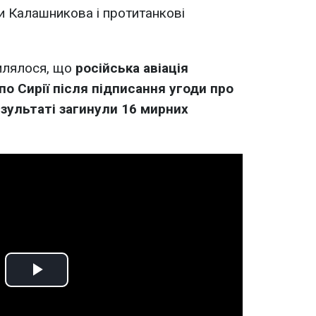
ети Калашникова і протитанкові
млялося, що
російська авіація
по Сирії після підписання угоди про
езультаті загинули 16 мирних
Play