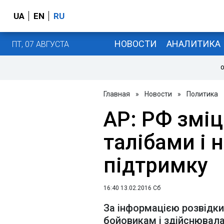
UA
EN
RU
НОВОСТИ
АНАЛИТИКА
ПТ, 07 АВГУСТА
О
Главная
»
Новости
»
Политика
AP: РФ зміц
талібами і 
підтримку
16:40 13.02.2016 Сб
За інформацією розвідк
бойовикам і здійснювала 