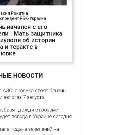
асия Рокитна
спондент РБК-Украина
нь начался с его
ели". Мать защитника
иуполя об истории
а и теракте в
новке
НЫЕ НОВОСТИ
 АЗС: сколько стоят бензин,
и автогаз 7 августа
азбавят дожди с грозами:
удет погода в Украине сегодня
вала подача заявлений на