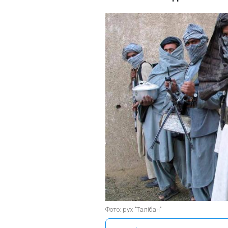
Фото: рух "Талібан"