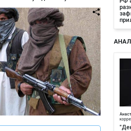
РФ 
раз
заф
при
АНАЛ
Анаст
корре
"Де