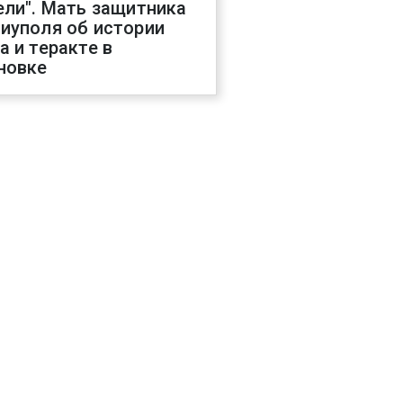
ели". Мать защитника
иуполя об истории
а и теракте в
новке