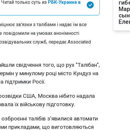
гиб
 Читай только суть из
РБК-Украина в
Мар
сын
Еле
іцнює зв'язки з талібами і надає їм все
е повідомили на умовах анонімності
звідувальних служб, передає Associated
айшли свідчення того, що рух "Талібан",
ермін у минулому році місто Кундуз на
за підтримки Росії.
 розвідки США, Москва нібито надала
ала їх військову підготовку.
 озброєнні талібів з'явилися автомати
ими прикладами, що виготовляються