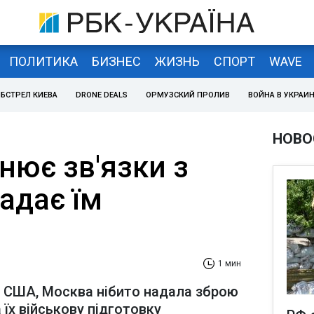
ПОЛИТИКА
БИЗНЕС
ЖИЗНЬ
СПОРТ
WAVE
БСТРЕЛ КИЕВА
DRONE DEALS
ОРМУЗСКИЙ ПРОЛИВ
ВОЙНА В УКРАИ
НОВО
нює зв'язки з
надає їм
1 мин
и США, Москва нібито надала зброю
їх військову підготовку