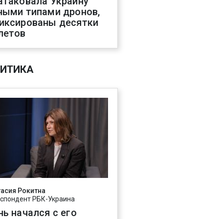
атаковала Украину
ными типами дронов,
иксированы десятки
летов
ИТИКА
асия Рокитна
спондент РБК-Украина
нь начался с его