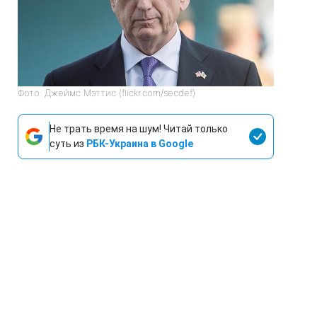
Фото: Джеймс Мэттис (flickr.com/secdef)
Не трать время на шум! Читай только
суть из
РБК-Украина в Google