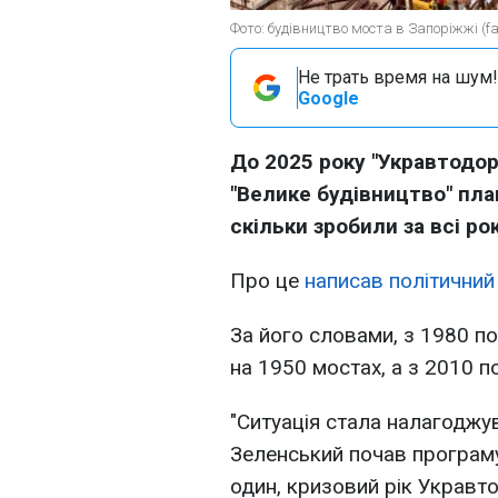
Фото: будівництво моста в Запоріжжі (f
Не трать время на шум!
Google
До 2025 року "Укравтодор
"Велике будівництво" пла
скільки зробили за всі ро
Про це
написав політичний
За його словами, з 1980 п
на 1950 мостах, а з 2010 п
"Ситуація стала налагоджу
Зеленський почав програму
один, кризовий рік Укравто