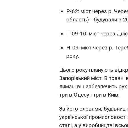
Р-62: міст через р. Чер
область) - будували з 2
Т-09-10: міст через Дніс
Н-09: міст через р. Тер
року.
Цього року планують відк
Запорізький міст. В травн
лиман: він забезпечить рух
три в Одесу і три в Київ.
За його словами, будівниц
української промисловості:
сталі, а у виробництві всьо