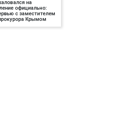
жаловался на
ление официально:
ервью с заместителем
прокурора Крымом