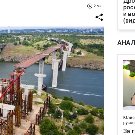
Дро
рос
2 мин
и в
(ви
АНАЛ
Юлия
руков
За 