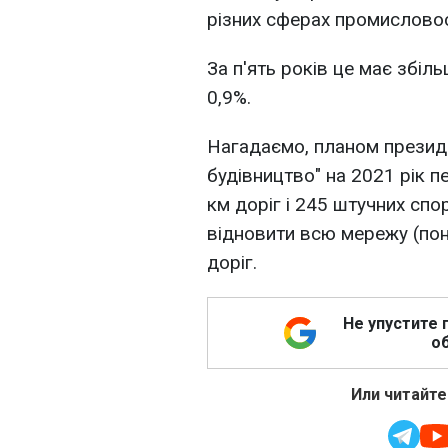
різних сферах промисловос
За п'ять років це має збіл
0,9%.
Нагадаємо, планом презид
будівництво" на 2021 рік 
км доріг і 245 штучних спо
відновити всю мережу (по
доріг.
Не упустите 
об
Или читайте