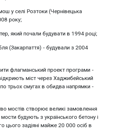
емош у селі Розтоки (Чернівецька
008 року;
тер, який почали будувати в 1994 році;
ебля (Закарпаття) - будували з 2004
рити флагманський проект програми -
і відкриють міст через Хаджибейський
 по трьох смугах в обидва напрямки -
тво мостів створює великі замовлення
 мости будують з українського бетону і
го цього задіяні майже 20 000 осіб в