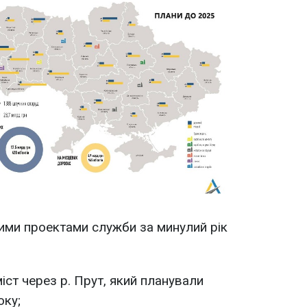
ими проектами служби за минулий рік
ст через р. Прут, який планували
оку;