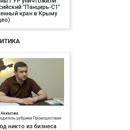
ны ГУР уничтожили
сийский "Панцирь-С1"
оенный кран в Крыму
део)
ИТИКА
 Акимова
одитель рубрики Происшествия
год никто из бизнеса