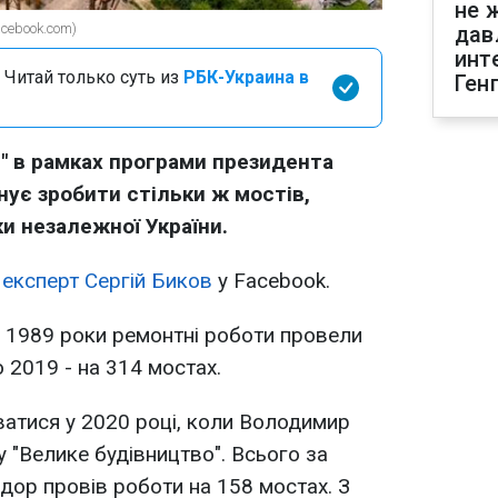
не 
acebook.com)
дав
инт
 Читай только суть из
РБК-Украина в
Ген
" в рамках програми президента
нує зробити стільки ж мостів,
ки незалежної України.
 експерт Сергій Биков
у Facebook.
о 1989 роки ремонтні роботи провели
о 2019 - на 314 мостах.
ватися у 2020 році, коли Володимир
 "Велике будівництво". Всього за
дор провів роботи на 158 мостах. З