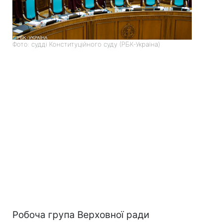
Фото: судді Конституційного суду (РБК-Україна)
Робоча група Верховної ради