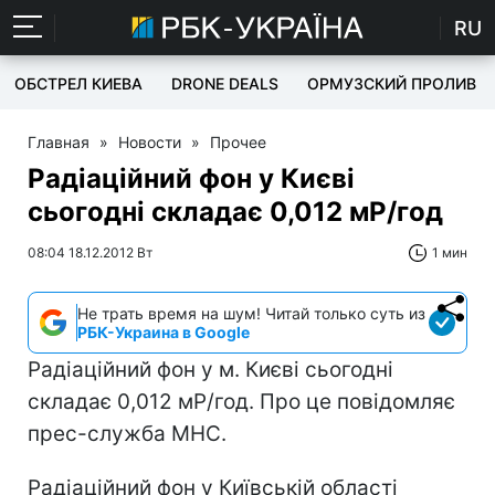
RU
ОБСТРЕЛ КИЕВА
DRONE DEALS
ОРМУЗСКИЙ ПРОЛИВ
Главная
»
Новости
»
Прочее
Радіаційний фон у Києві
сьогодні складає 0,012 мР/год
08:04 18.12.2012 Вт
1 мин
Не трать время на шум! Читай только суть из
РБК-Украина в Google
Радіаційний фон у м. Києві сьогодні
складає 0,012 мР/год. Про це повідомляє
прес-служба МНС.
Радіаційний фон у Київській області