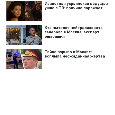
Главная
»
Новости
»
Политика
В Раде ждут от Корецкого
объяснений по поводу нового