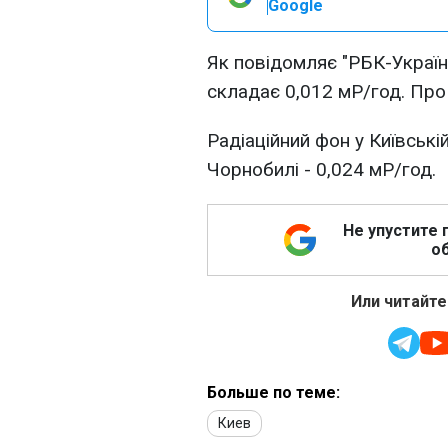
Google
Як повідомляє "РБК-Україна
складає 0,012 мР/год. Пр
Радіаційний фон у Київській
Чорнобилі - 0,024 мР/год.
Не упустите 
об
Или читайте
Больше по теме:
Киев