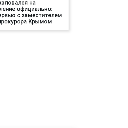
жаловался на
ление официально:
ервью с заместителем
прокурора Крымом