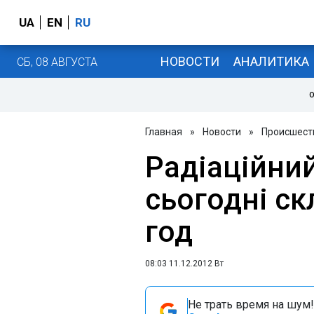
UA
EN
RU
НОВОСТИ
АНАЛИТИКА
СБ, 08 АВГУСТА
О
Главная
»
Новости
»
Происшест
Радіаційний
сьогодні ск
год
08:03 11.12.2012 Вт
Не трать время на шум!