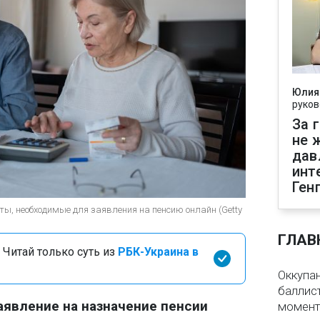
Юлия
руков
За 
не 
дав
инт
Ген
ты, необходимые для заявления на пенсию онлайн (Getty
ГЛАВ
 Читай только суть из
РБК-Украина в
Оккупа
баллист
аявление на назначение пенсии
момен