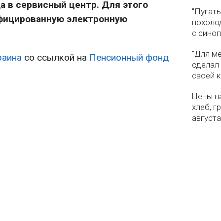
а в сервисный центр. Для этого
"Пугать
фицированную электронную
похолод
с сино
"Для ме
раина
со ссылкой на
Пенсионный фонд
сделал
своей 
Цены на
хлеб, г
августа