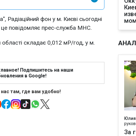
Окк
Кие
изв
", Радіаційний фон у м. Києві сьогодні
мом
о це повідомляє прес-служба МНС.
 області складає 0,012 мР/год, у м.
АНАЛ
главное! Подпишитесь на наши
новления в Google!
 нас там, где вам удобно!
Юлия
руков
За 