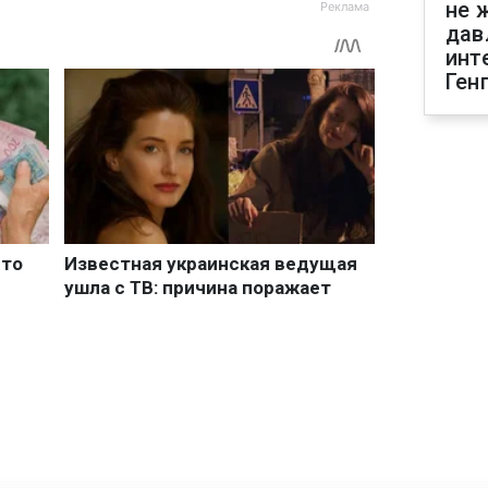
не 
дав
инт
Ген