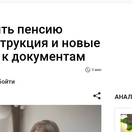
ть пенсию
струкция и новые
 к документам
3 мин
бойти
АНАЛ