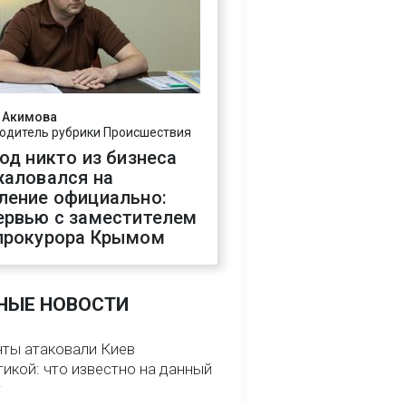
 Акимова
одитель рубрики Происшествия
год никто из бизнеса
жаловался на
ление официально:
ервью с заместителем
прокурора Крымом
НЫЕ НОВОСТИ
нты атаковали Киев
икой: что известно на данный
т