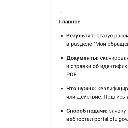
Главное
Результат:
статус расс
в разделе "Мои обращен
Документы:
сканирован
и справки об идентифи
PDF.
Что нужно:
квалифициро
или Действие. Подпись 
Способ подачи:
заявку 
вебпортал portal.pfu.go