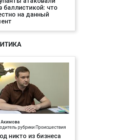
упанты атаковали
в баллистикой: что
естно на данный
ент
ИТИКА
 Акимова
одитель рубрики Происшествия
год никто из бизнеса