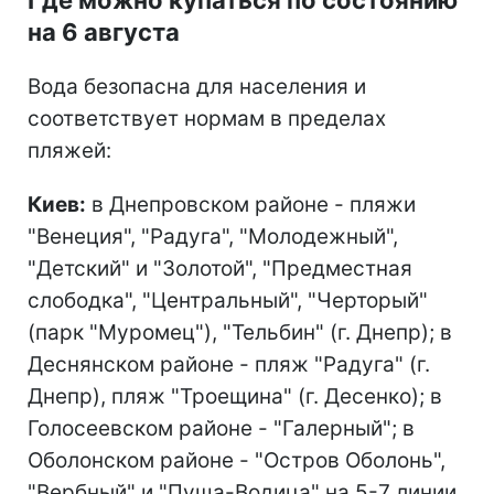
Где можно купаться по состоянию
на 6 августа
Вода безопасна для населения и
соответствует нормам в пределах
пляжей:
Киев:
в Днепровском районе - пляжи
"Венеция", "Радуга", "Молодежный",
"Детский" и "Золотой", "Предместная
слободка", "Центральный", "Черторый"
(парк "Муромец"), "Тельбин" (г. Днепр); в
Деснянском районе - пляж "Радуга" (г.
Днепр), пляж "Троещина" (г. Десенко); в
Голосеевском районе - "Галерный"; в
Оболонском районе - "Остров Оболонь",
"Вербный" и "Пуща-Водица" на 5-7 линии.