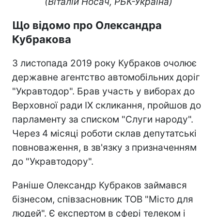
(Віталій Носач, РБК-Україна)
Що відомо про Олександра
Кубракова
З листопада 2019 року Кубраков очолює
державне агентство автомобільних доріг
"Укравтодор". Брав участь у виборах до
Верховної ради IX скликання, пройшов до
парламенту за списком "Слуги народу".
Через 4 місяці роботи склав депутатські
повноваження, в зв'язку з призначенням
до "Укравтодору".
Раніше Олександр Кубраков займався
бізнесом, співзасновник ТОВ "Місто для
людей". Є експертом в сфері телеком і