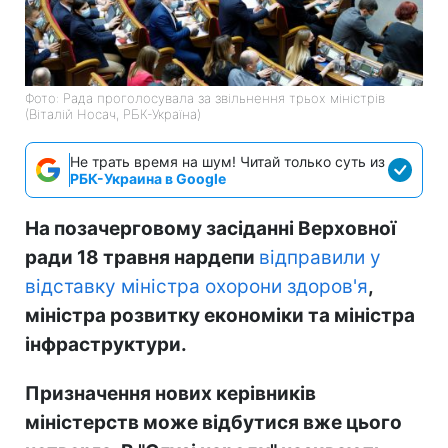
Фото: Рада проголосувала за звільнення трьох міністрів
(Віталій Носач, РБК-Україна)
Не трать время на шум! Читай только суть из
РБК-Украина в Google
На позачерговому засіданні Верховної
ради 18 травня нардепи
відправили у
відставку міністра охорони здоров'я
,
міністра розвитку економіки та міністра
інфраструктури.
Призначення нових керівників
міністерств може відбутися вже цього