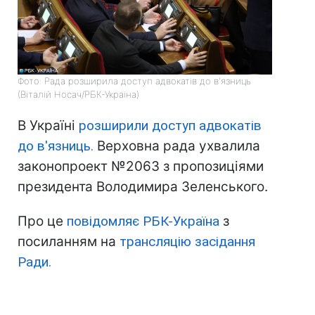
Фото: Рада розширила доступ адвокатів до в'язниць
(Віталій Носач/РБК-Україна)
В Україні
розширили доступ адвокатів
до в'язниць.
Верховна рада ухвалила
законопроект №2063 з пропозиціями
президента Володимира Зеленського.
Про це
повідомляє РБК-Україна
з
посиланням на
трансляцію засідання
Ради.