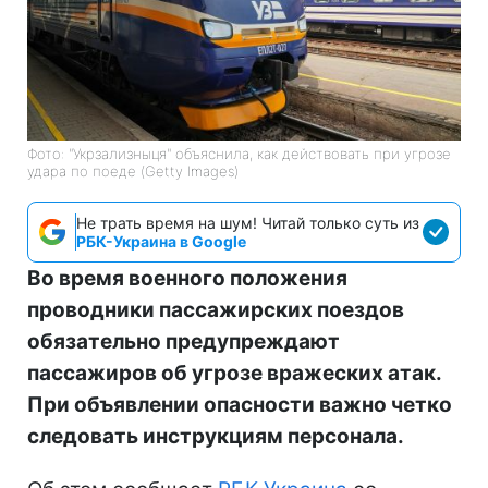
Фото: "Укрзализныця" объяснила, как действовать при угрозе
удара по поеде (Getty Images)
Не трать время на шум! Читай только суть из
РБК-Украина в Google
Во время военного положения
проводники пассажирских поездов
обязательно предупреждают
пассажиров об угрозе вражеских атак.
При объявлении опасности важно четко
следовать инструкциям персонала.