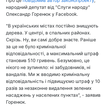
Про це
повідомив автор законопроекту
,
народний депутат від "Слуги народу"
Олександр Горенюк у Facebook.
"В українських містах постійно знищують
дерева. У центрі, в спальних районах.
Скрізь. Ну, ви самі добре знаєте. Раніше
за це не було кримінальної
відповідальності, а максимальний штраф
становив 510 гривень. Безумовно, це
нікого не зупиняло: ні забудовників, ні
вандалів. Ми ж вводимо кримінальну
відповідальність і підвищуємо штраф у 10
разів за незаконне видалення зелених
насаджень у населених пунктах", - заявив
Горенюк.