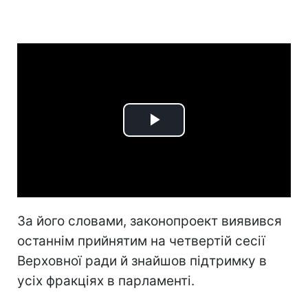
Play
Video
За його словами, законопроект виявився
останнім прийнятим на четвертій сесії
Верховної ради й знайшов підтримку в
усіх фракціях в парламенті.