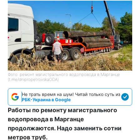
Фото: ремонт магистрального водопровода в Марганце
(t.me/dnipropetrovskaODA)
Не трать время на шум! Читай только суть из
РБК-Украина в Google
Работы по ремонту магистрального
водопровода в Марганце
продолжаются. Надо заменить сотни
метров труб.