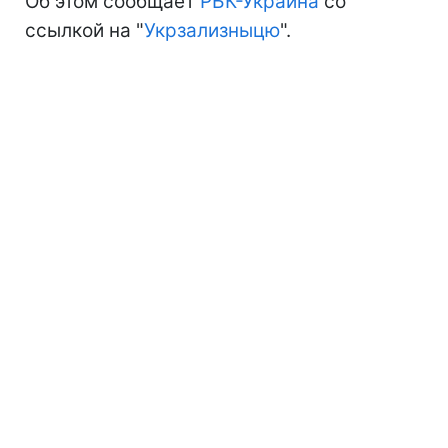
Об этом сообщает
РБК-Украина
со
ссылкой на "
Укрзализныцю
".