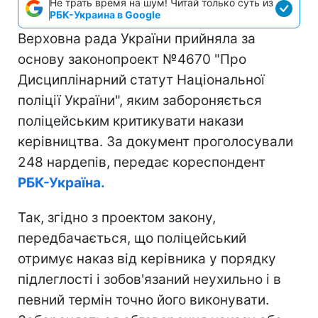
Не трать время на шум! Читай только суть из
РБК-Украина в Google
Верховна рада України прийняла за
основу законопроект №4670 "Про
Дисциплінарний статут Національної
поліції України", яким забороняється
поліцейським критикувати накази
керівництва. За документ проголосували
248 нардепів, передає кореспондент
РБК-Україна.
Так, згідно з проектом закону,
передбачається, що поліцейський
отримує наказ від керівника у порядку
підлеглості і зобов'язаний неухильно і в
певний термін точно його виконувати.