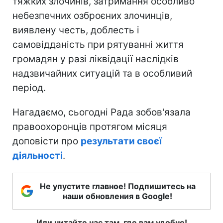
тяжких злочинів, затримання особливо
небезпечних озброєних злочинців,
виявлену честь, доблесть і
самовідданість при рятуванні життя
громадян у разі ліквідації наслідків
надзвичайних ситуацій та в особливий
період.
Нагадаємо, сьогодні Рада зобов'язала
правоохоронців протягом місяця
доповісти про
результати своєї
діяльності
.
Не упустите главное! Подпишитесь на
наши обновления в Google!
Или читайте нас там, где вам удобно!