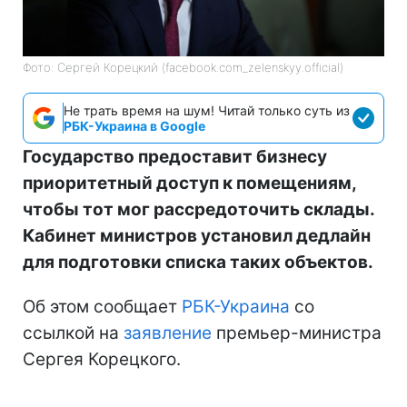
Фото: Сергей Корецкий (facebook.com_zelenskyy.official)
Не трать время на шум! Читай только суть из
РБК-Украина в Google
Государство предоставит бизнесу
приоритетный доступ к помещениям,
чтобы тот мог рассредоточить склады.
Кабинет министров установил дедлайн
для подготовки списка таких объектов.
Об этом сообщает
РБК-Украина
со
ссылкой на
заявление
премьер-министра
Сергея Корецкого.