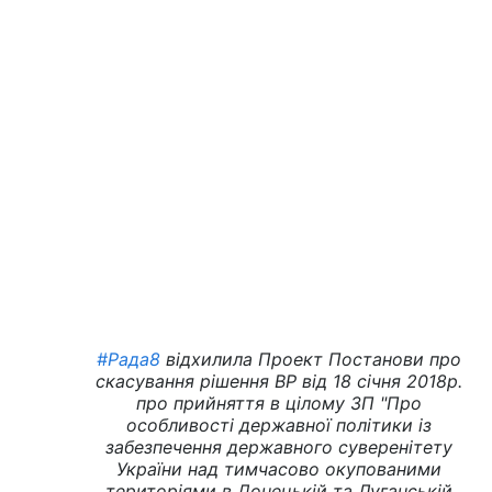
#Рада8
відхилила Проект Постанови про
скасування рішення ВР від 18 січня 2018р.
про прийняття в цілому ЗП "Про
особливості державної політики із
забезпечення державного суверенітету
України над тимчасово окупованими
територіями в Донецькій та Луганській