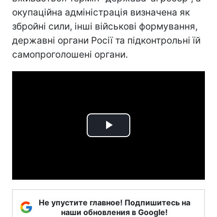
окупаційна адміністрація визначена як
збройні сили, інші військові формування,
державні органи Росії та підконтрольні їй
самопроголошені органи.
Play
Video
Не упустите главное! Подпишитесь на
наши обновления в Google!