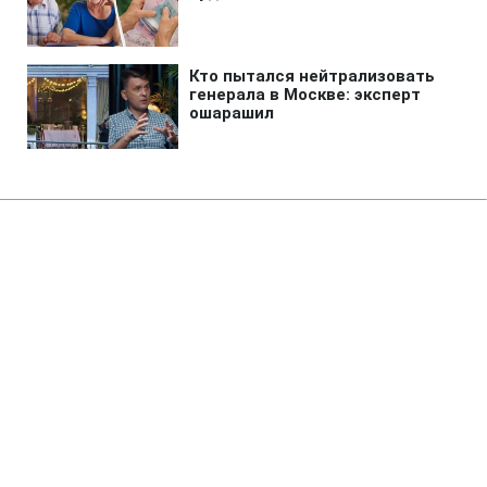
Главная
»
Жизнь
»
Изменения
В Украине усилят наказание за
нарушение ПДД: Зеленский дал
поручение СНБО и Кабмину
12:27 07.08.2026 Пт
2 мин
Зеленский ответил на петицию отца
мальчика, который погиб в ДТП 5 июня