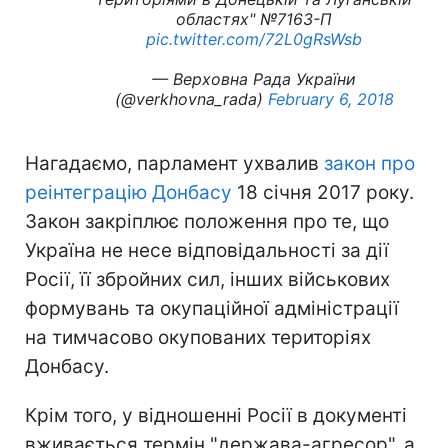
областях" №7163-П
pic.twitter.com/72L0gRsWsb
— Верховна Рада України
(@verkhovna_rada)
February 6, 2018
Нагадаємо, парламент ухвалив
закон про
реінтеграцію Донбасу
18 січня 2017 року.
Закон закріплює положення про те, що
Україна не несе відповідальності за дії
Росії, її збройних сил, інших військових
формувань та окупаційної адміністрації
на тимчасово окупованих територіях
Донбасу.
Крім того, у відношенні Росії в документі
вживається термін "держава-агресор", а