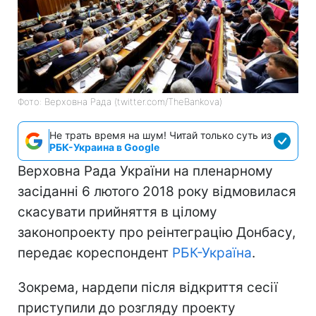
Фото: Верховна Рада (twitter.com/TheBankova)
Не трать время на шум! Читай только суть из
РБК-Украина в Google
Верховна Рада України на пленарному
засіданні 6 лютого 2018 року відмовилася
скасувати прийняття в цілому
законопроекту про реінтеграцію Донбасу,
передає кореспондент
РБК-Україна
.
Зокрема, нардепи після відкриття сесії
приступили до розгляду проекту