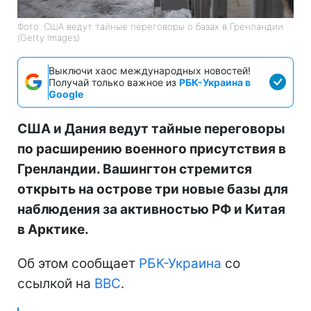
Фото: США ведут тайные переговоры о базах в Гренландии
(Getty Images)
Выключи хаос международных новостей!
Получай только важное из
РБК-Украина в
Google
США и Дания ведут тайные переговоры
по расширению военного присутствия в
Гренландии. Вашингтон стремится
открыть на острове три новые базы для
наблюдения за активностью РФ и Китая
в Арктике.
Об этом сообщает
РБК-Украина
со
ссылкой на
BBC
.