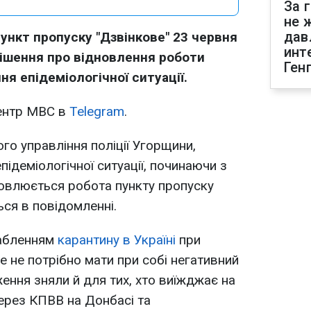
За 
не 
дав
ункт пропуску "Дзвінкове" 23 червня
инт
Рішення про відновлення роботи
Ген
я епідеміологічної ситуації.
ентр МВС в
Telegram
.
го управління поліції Угорщини,
ідеміологічної ситуації, починаючи з
новлюється робота пункту пропуску
ься в повідомленні.
лабленням
карантину в Україні
при
е не потрібно мати при собі негативний
ення зняли й для тих, хто виїжджає на
ерез КПВВ на Донбасі та