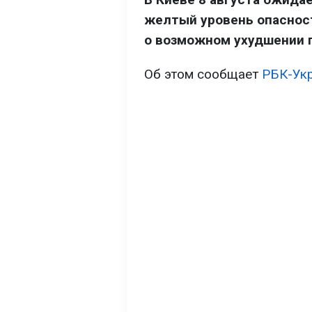
желтый уровень опаснос
о возможном ухудшении 
Об этом сообщает
РБК-Ук