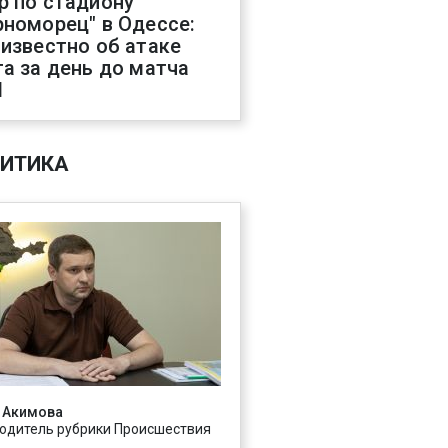
р по стадиону
рноморец" в Одессе:
 известно об атаке
га за день до матча
Л
ИТИКА
 Акимова
одитель рубрики Происшествия