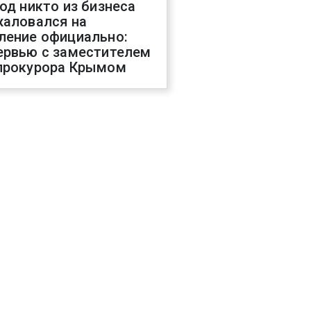
год никто из бизнеса
жаловался на
ление официально:
ервью с заместителем
прокурора Крымом