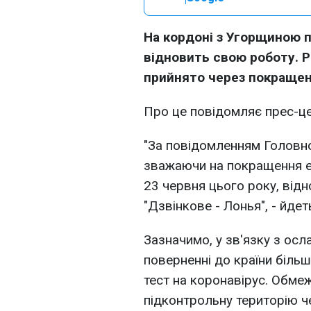
На кордоні з Угорщиною п
відновить свою роботу. 
прийнято через покращенн
Про це повідомляє прес-ц
"За повідомленням Головно
зважаючи на покращення еп
23 червня цього року, від
"Дзвінкове - Лонья", - йдет
Зазначимо, у зв'язку з ос
поверненні до країни більш
тест на коронавірус. Обмеж
підконтрольну територію ч