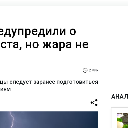
едупредили о
уста, но жара не
2 мин
цы следует заранее подготовиться
виям
АНАЛ