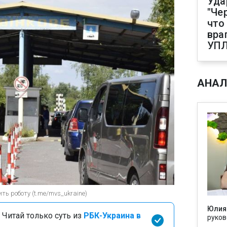
Уда
"Че
что
вра
УП
АНАЛ
ить роботу (t.me/mvs_ukraine)
Юлия
 Читай только суть из
РБК-Украина в
руков