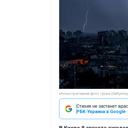
Иллюстративное фото: гроза (GettyIma
Стихия не застанет вра
РБК-Украина в Google
В Киеве 8 августа ожида