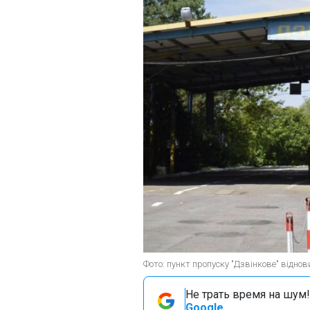
Фото: пункт пропуску "Дзвінкове" віднов
Не трать время на шум!
Google