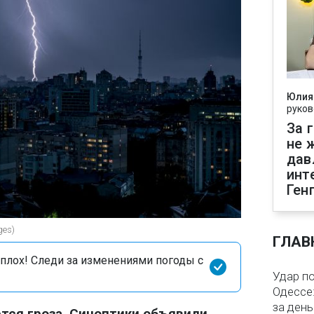
Юлия
руков
За 
не 
дав
инт
Ген
ges)
ГЛАВ
сплох! Следи за изменениями погоды с
Удар п
Одессе:
за ден
ется гроза. Синоптики объявили