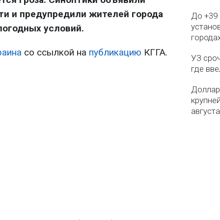
ти и предупредили жителей города
До +39 
установ
погодных условий.
городах
раина
со ссылкой на
публикацию
КГГА.
УЗ сро
где вв
Доллар
крупне
августа