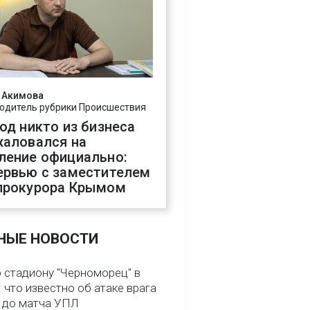
 Акимова
одитель рубрики Происшествия
год никто из бизнеса
жаловался на
ление официально:
ервью с заместителем
прокурора Крымом
НЫЕ НОВОСТИ
о стадиону "Черноморец" в
 что известно об атаке врага
ь до матча УПЛ