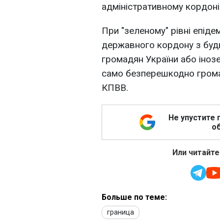
адміністративному кордоні
При "зеленому" рівні епіде
державного кордону з буд
громадян України або іноз
само безперешкодно грома
КПВВ.
Не упустите 
об
Или читайте
Больше по теме:
граница