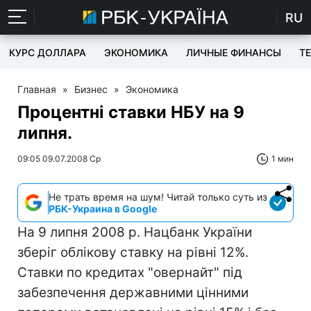
RU
КУРС ДОЛЛАРА
ЭКОНОМИКА
ЛИЧНЫЕ ФИНАНСЫ
T
Главная
»
Бизнес
»
Экономика
Процентні ставки НБУ на 9
липня.
09:05 09.07.2008 Ср
1 мин
Не трать время на шум! Читай только суть из
РБК-Украина в Google
На 9 липня 2008 р. Нацбанк України
зберіг облікову ставку на рівні 12%.
Ставки по кредитах "овернайт" під
забезпечення державними цінними