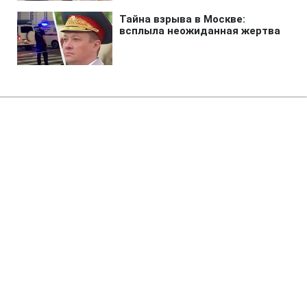
Главная
»
Бизнес
»
Экономика
Цены на нефть падают третий
день подряд на фоне
возможной сделки по
Ормузскому проливу
02:10 06.08.2026 Чт
2 мин
Насколько упала цена на одну из марок
нефти за последние 3 дня?