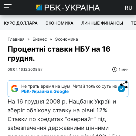
RU
КУРС ДОЛЛАРА
ЭКОНОМИКА
ЛИЧНЫЕ ФИНАНСЫ
T
Главная
»
Бизнес
»
Экономика
Процентні ставки НБУ на 16
грудня.
09:04 16.12.2008 Вт
1 мин
Не трать время на шум! Читай только суть из
РБК-Украина в Google
На 16 грудня 2008 р. Нацбанк України
зберіг облікову ставку на рівні 12%.
Ставки по кредитах "овернайт" під
забезпечення державними цінними