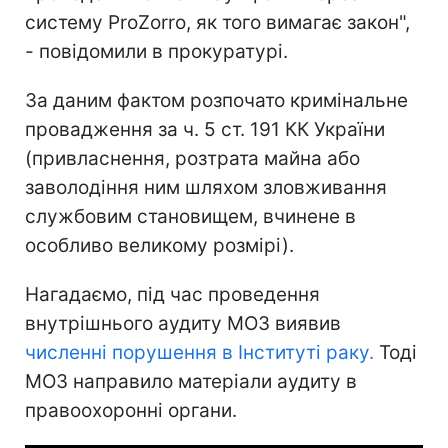
систему ProZorro, як того вимагає закон",
- повідомили в прокуратурі.
За даним фактом розпочато кримінальне
провадження за ч. 5 ст. 191 КК України
(привласнення, розтрата майна або
заволодіння ним шляхом зловживання
службовим становищем, вчинене в
особливо великому розмірі).
Нагадаємо, під час проведення
внутрішнього аудиту МОЗ виявив
численні порушення в Інституті раку.
Тоді
МОЗ направило матеріали аудиту в
правоохоронні органи.