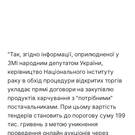
"Так, згідно інформації, оприлюдненої у
ЗМІ народним депутатом України,
керівництво Національного інституту
раку в обхід процедури відкритих торгів
укладає прямі договори на закупівлю
продуктів харчування з "потрібними"
постачальниками. При цьому вартість
тендерів становить до порогову суму 199
тис. гривень з метою уникнення
проведення онлайн аукціонів через