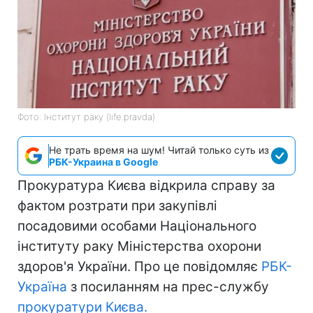
Фото: Інститут раку (life.pravda)
Не трать время на шум! Читай только суть из
РБК-Украина в Google
Прокуратура Києва відкрила справу за
фактом розтрати при закупівлі
посадовими особами Національного
інституту раку Міністерства охорони
здоров'я України. Про це повідомляє
РБК-
Україна
з посиланням на прес-службу
прокуратури Києва.