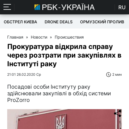
RU
ОБСТРЕЛ КИЕВА
DRONE DEALS
ОРМУЗСКИЙ ПРОЛИВ
Главная
»
Новости
»
Происшествия
Прокуратура відкрила справу
через розтрати при закупівлях в
Інституті раку
21:01 26.02.2020 Ср
2 мин
Посадові особи Інституту раку
здійснювали закупівлі в обхід системи
ProZorro