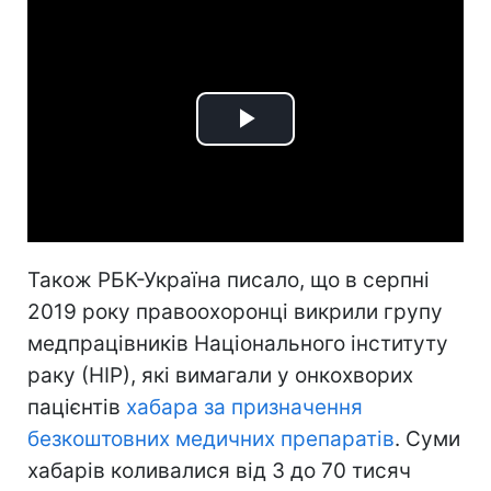
Play
Video
Також РБК-Україна писало, що в серпні
2019 року правоохоронці викрили групу
медпрацівників Національного інституту
раку (НІР), які вимагали у онкохворих
пацієнтів
хабара за призначення
безкоштовних медичних препаратів
. Суми
хабарів коливалися від 3 до 70 тисяч