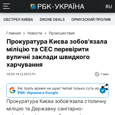
RU
ОБСТРЕЛ КИЕВА
DRONE DEALS
ОРМУЗСКИЙ ПРОЛИВ
Главная
»
Новости
»
Происшествия
Прокуратура Києва зобов'язала
міліцію та СЕС перевірити
вуличні заклади швидкого
харчування
14:04 14.12.2012 Пт
1 мин
Не трать время на шум! Читай только суть из
РБК-Украина в Google
Прокуратура Києва зобов'язала столичну
міліцію та Державну санiтарно-