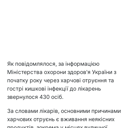
Як повідомлялося, за інформацією
Міністерства охорони здоров'я України з
початку року через харчові отруєння та
гострі кишкові інфекції до лікарень
звернулося 430 осіб.
За словами лікарів, основними причинами
харчових отруєнь є вживання неякісних
продуктів, зокрема у місцях вуличної