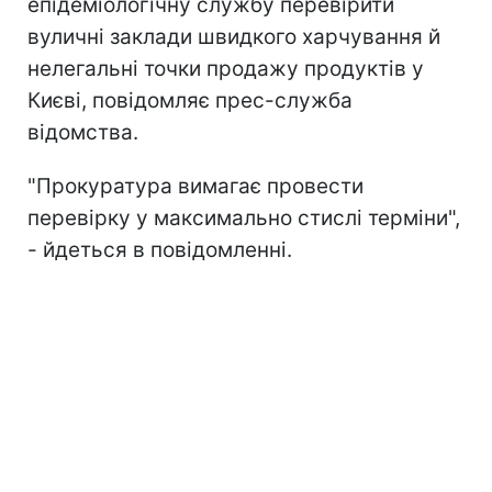
епiдемiологiчну службу перевірити
вуличні заклади швидкого харчування й
нелегальні точки продажу продуктів у
Києві, повідомляє прес-служба
відомства.
"Прокуратура вимагає провести
перевірку у максимально стислі терміни",
- йдеться в повідомленні.