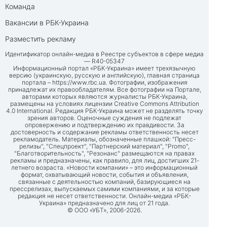
Команда
Вакансии в РБК-Украина
Разместить рекламу
Идентификатор онлайн-медиа в Реестре субъектов в сфере медиа
— R40-05347
Информационный портал «РБК-Украина» имеет трехязычную
версию (украинскую, русскую и английскую), главная страница
портала –
https://www.rbc.ua
. Фотографии, изображения
принадлежат их правообладателям. Все фотографии на Портале,
авторами которых являются журналисты РБК-Украина,
размещены на условиях лицензии Creative Commons Attribution
4.0 International. Редакция РБК-Украина может не разделять точку
зрения авторов. Оценочные суждения не подлежат
опровержению и подтверждению их правдивости. За
достоверность и содержание рекламы ответственность несет
рекламодатель. Материалы, обозначенные плашкой: "Пресс-
релизы", "Спецпроект", "Партнерский материал", "Promo",
"Благотворительность", "Резонанс" размещаются на правах
рекламы и предназначены, как правило, для лиц, достигших 21-
летнего возраста. «Новости компании» – это информационный
формат, охватывающий новости, события и объявления,
связанные с деятельностью компаний, базирующиеся на
прессрелизах, выпускаемых самими компаниями, и за которые
редакция не несет ответственности. Онлайн-медиа «РБК-
Украина» предназначено для лиц от 21 года.
© ООО «УБТ», 2006-2026.