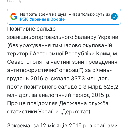
балансу
Не трать время на шум! Читай только суть из
РБК-Украина в Google
Позитивне сальдо
зовнішньоторговельного балансу України
(без урахування тимчасово окупованій
території Автономної Республіки Крим, м.
Севастополя та частині зони проведення
антитерористичної операції) за січень-
грудень 2016 р. склало 337,3 млн дол.
проти позитивного сальдо в 3 млрд 828,2
млн дол. за аналогічний період 2015 р.
Про це повідомляє Державна служба
статистики України (Держстат).
Зокрема, за 12 місяців 2016 р. з країнами