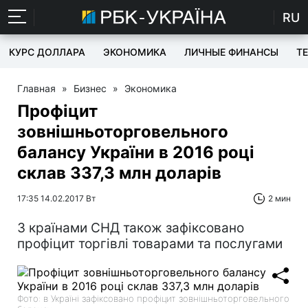
RU
КУРС ДОЛЛАРА
ЭКОНОМИКА
ЛИЧНЫЕ ФИНАНСЫ
T
Главная
»
Бизнес
»
Экономика
Профіцит
зовнішньоторговельного
балансу України в 2016 році
склав 337,3 млн доларів
17:35 14.02.2017 Вт
2 мин
З країнами СНД також зафіксовано
профіцит торгівлі товарами та послугами
Фото: в Україні зафіксовано профіцит зовнішньоторговельного