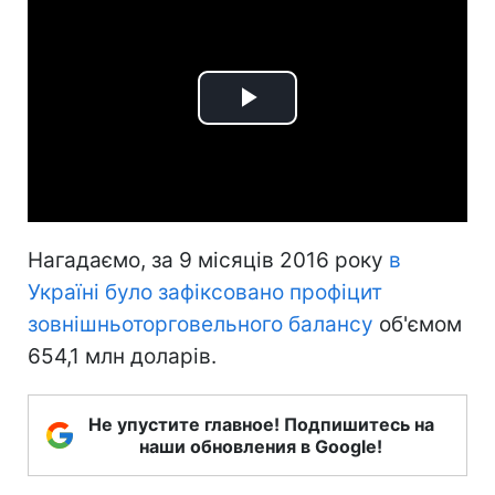
Play
Video
Нагадаємо, за 9 місяців 2016 року
в
Україні було зафіксовано профіцит
зовнішньоторговельного балансу
об'ємом
654,1 млн доларів.
Не упустите главное! Подпишитесь на
наши обновления в Google!