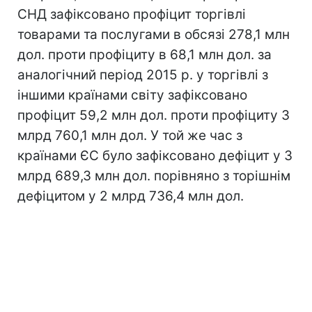
СНД зафіксовано профіцит торгівлі
товарами та послугами в обсязі 278,1 млн
дол. проти профіциту в 68,1 млн дол. за
аналогічний період 2015 р. у торгівлі з
іншими країнами світу зафіксовано
профіцит 59,2 млн дол. проти профіциту 3
млрд 760,1 млн дол. У той же час з
країнами ЄС було зафіксовано дефіцит у 3
млрд 689,3 млн дол. порівняно з торішнім
дефіцитом у 2 млрд 736,4 млн дол.