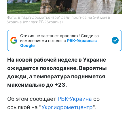
Фото: в "Укргидрометцентре" дали прогноз на 5-9 мая в
Украине (коллаж РБК-Украина)
Стихия не застанет врасплох! Следи за
изменениями погоды с
РБК-Украина в
Google
На новой рабочей неделе в Украине
ожидается похолодание. Вероятны
дожди, а температура поднимется
максимально до +23.
Об этом сообщает
РБК-Украина
со
ссылкой на "
Укргидрометцентр
".