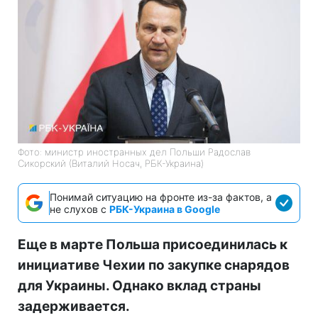
Фото: министр иностранных дел Польши Радослав
Сикорский (Виталий Носач, РБК-Украина)
Понимай ситуацию на фронте из-за фактов, а
не слухов с
РБК-Украина в Google
Еще в марте Польша присоединилась к
инициативе Чехии по закупке снарядов
для Украины. Однако вклад страны
задерживается.