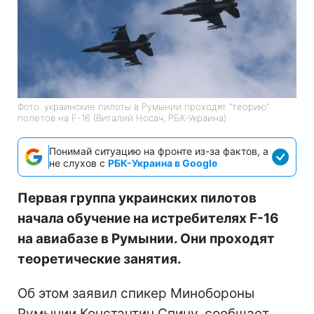
Фото: украинские пилоты в Румынии проходят "теорию"
полетов на F-16 (Виталий Носач, РБК-Украина)
Понимай ситуацию на фронте из-за фактов, а
не слухов с
РБК-Украина в Google
Первая группа украинских пилотов
начала обучение на истребителях F-16
на авиабазе в Румынии. Они проходят
теоретические занятия.
Об этом заявил спикер Минобороны
Румынии Константин Спину, сообщает