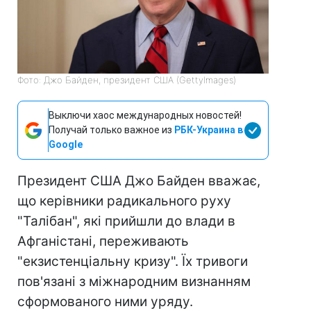
Фото: Джо Байден, президент США (GettyImages)
Выключи хаос международных новостей!
Получай только важное из
РБК-Украина в
Google
Президент США Джо Байден вважає,
що керівники радикального руху
"Талібан", які прийшли до влади в
Афганістані, переживають
"екзистенціальну кризу". Їх тривоги
пов'язані з міжнародним визнанням
сформованого ними уряду.