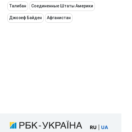
Талибан
Соединенные Штаты Америки
Джозеф Байден
Афганистан
RU
|
UA