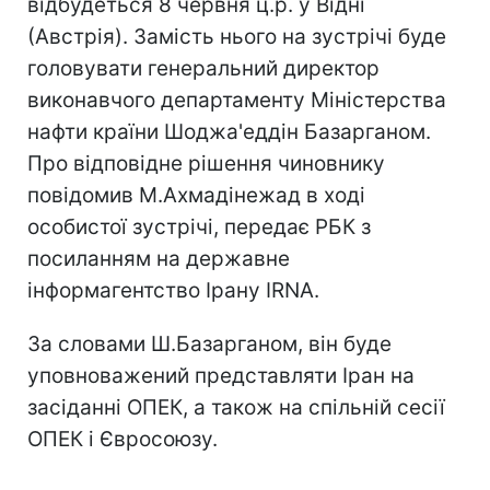
відбудеться 8 червня ц.р. у Відні
(Австрія). Замість нього на зустрічі буде
головувати генеральний директор
виконавчого департаменту Міністерства
нафти країни Шоджа'еддін Базарганом.
Про відповідне рішення чиновнику
повідомив М.Ахмадінежад в ході
особистої зустрічі, передає РБК з
посиланням на державне
інформагентство Ірану IRNA.
За словами Ш.Базарганом, він буде
уповноважений представляти Іран на
засіданні ОПЕК, а також на спільній сесії
ОПЕК і Євросоюзу.