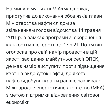
На минулому тижні М.Ахмадінежад
приступив до виконання обов'язків глави
Міністерства нафти слідом за
звільненням голови відомства 14 травня
2011 р. в рамках програми зі скорочення
кількості міністерств до 17 з 21. Потім він
оголосив про свій намір провести в цій
якості засідання майбутньої сесії ОПЕК,
де мав намір виступити проти підвищення
квот на видобуток нафти, до якого
нафтовидобувні країни раніше закликало
Міжнародне енергетичне агентство (МЕА)
з метою підтримки відновлення світової
економіки.