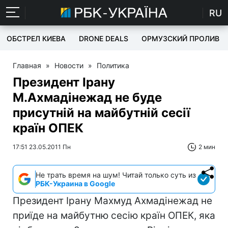
RU
ОБСТРЕЛ КИЕВА
DRONE DEALS
ОРМУЗСКИЙ ПРОЛИВ
Главная
»
Новости
»
Политика
Президент Ірану
М.Ахмадінежад не буде
присутній на майбутній сесії
країн ОПЕК
17:51 23.05.2011 Пн
2 мин
Не трать время на шум! Читай только суть из
РБК-Украина в Google
Президент Ірану Махмуд Ахмадінежад не
приїде на майбутню сесію країн ОПЕК, яка