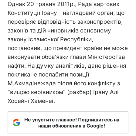
Однак 20 травня 2011р., Рада вартових
Конституції Ірану - наглядовий орган, що
перевіряє відповідність законопроектів,
законів та дій чиновників основному
закону Ісламської Республіки,
постановив, що президент країни не може
виконувати обов'язки глави Міністерства
нафти. На думку аналітиків, дане рішення
покликане послабити позиції
М.Ахмадінежада після його конфлікту з
"вищою керівником" (рахбар) Ірану Алі
Хосейні Хаменеї.
Не упустите главное! Подпишитесь на
наши обновления в Google!