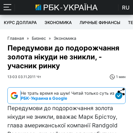
RU
КУРС ДОЛЛАРА
ЭКОНОМИКА
ЛИЧНЫЕ ФИНАНСЫ
T
Главная
»
Бизнес
»
Экономика
Передумови до подорожчання
золота нікуди не зникли, -
учасник ринку
13:03 03.11.2011 Чт
1 мин
Не трать время на шум! Читай только суть из
РБК-Украина в Google
Передумови до подорожчання золота
нікуди не зникли, вважає Марк Брістоу,
глава американської компанії Randgold