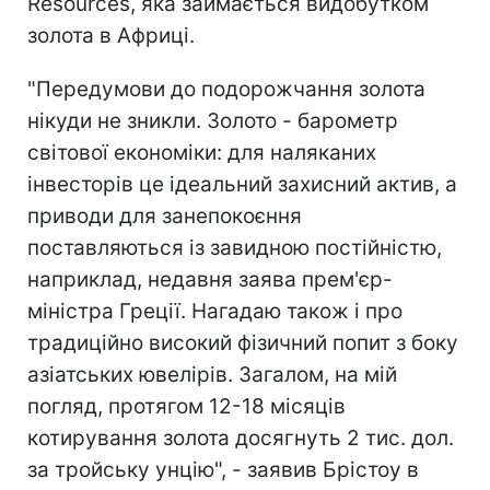
Resources, яка займається видобутком
золота в Африці.
"Передумови до подорожчання золота
нікуди не зникли. Золото - барометр
світової економіки: для наляканих
інвесторів це ідеальний захисний актив, а
приводи для занепокоєння
поставляються із завидною постійністю,
наприклад, недавня заява прем'єр-
міністра Греції. Нагадаю також і про
традиційно високий фізичний попит з боку
азіатських ювелірів. Загалом, на мій
погляд, протягом 12-18 місяців
котирування золота досягнуть 2 тис. дол.
за тройську унцію", - заявив Брістоу в