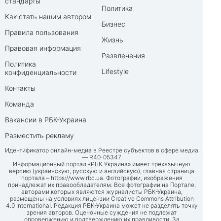
стандарты
Политика
Как стать нашим автором
Бизнес
Правила пользования
Жизнь
Правовая информация
Развлечения
Политика
Lifestyle
конфиденциальности
Контакты
Команда
Вакансии в РБК-Украина
Разместить рекламу
Идентификатор онлайн-медиа в Реестре субъектов в сфере медиа
— R40-05347
Информационный портал «РБК-Украина» имеет трехязычную
версию (украинскую, русскую и английскую), главная страница
портала –
https://www.rbc.ua
. Фотографии, изображения
принадлежат их правообладателям. Все фотографии на Портале,
авторами которых являются журналисты РБК-Украина,
размещены на условиях лицензии Creative Commons Attribution
4.0 International. Редакция РБК-Украина может не разделять точку
зрения авторов. Оценочные суждения не подлежат
опровержению и подтверждению их правдивости. За