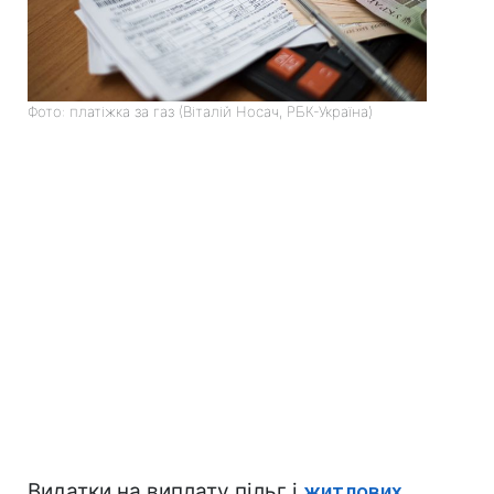
Фото: платіжка за газ (Віталій Носач, РБК-Україна)
Видатки на виплату пільг і
житлових