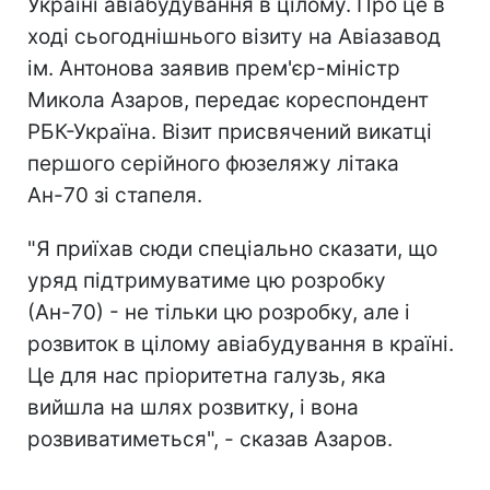
Україні авіабудування в цілому. Про це в
ході сьогоднішнього візиту на Авіазавод
ім. Антонова заявив прем'єр-міністр
Микола Азаров, передає кореспондент
РБК-Україна. Візит присвячений викатці
першого серійного фюзеляжу літака
Ан-70 зі стапеля.
"Я приїхав сюди спеціально сказати, що
уряд підтримуватиме цю розробку
(Ан-70) - не тільки цю розробку, але і
розвиток в цілому авіабудування в країні.
Це для нас пріоритетна галузь, яка
вийшла на шлях розвитку, і вона
розвиватиметься", - сказав Азаров.