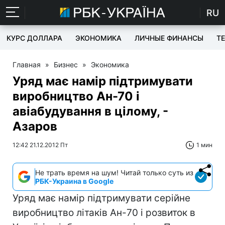
RU
КУРС ДОЛЛАРА
ЭКОНОМИКА
ЛИЧНЫЕ ФИНАНСЫ
T
Главная
»
Бизнес
»
Экономика
Уряд має намір підтримувати
виробництво Ан-70 і
авіабудування в цілому, -
Азаров
12:42 21.12.2012 Пт
1 мин
Не трать время на шум! Читай только суть из
РБК-Украина в Google
Уряд має намір підтримувати серійне
виробництво літаків Ан-70 і розвиток в