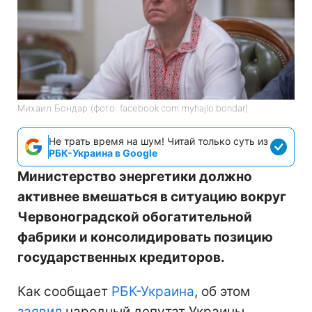
Михаил Бондар (фото: facebook.com myhajlo.bondar)
Не трать время на шум! Читай только суть из
РБК-Украина в Google
Министерство энергетики должно
активнее вмешаться в ситуацию вокруг
Червоноградской обогатительной
фабрики и консолидировать позицию
государственных кредиторов.
Как сообщает
РБК-Украина
, об этом
заявил
народный депутат Украины