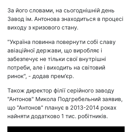
За його словами, на сьогоднішній день
Завод ім. Антонова знаходиться в процесі
виходу з кризового стану.
"Україна повинна повернути собі славу
авіаційної держави, що виробляє і
забезпечує не тільки свої внутрішні
потреби, але і виходить на світовий
ринок", - додав прем'єр.
Також директор філії серійного заводу
"Антонов" Микола Подгребельний заявив,
що "Антонов" планує в 2013-2014 роках
найняти додатково 1 тис. робітників.