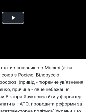
Play
Video
втратив союзників в Москві (з-за
 союз з Росією, Білоруссю і
росоюзі (привід - тюремне ув'язнення
енко, причина - явне небажання
и Віктора Януковича йти у форватері
тупати в НАТО, проводити реформи за
агатовекторна політика" України, що