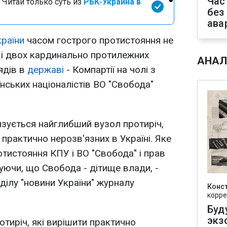
Час
 Читай только суть из
РБК-Украина в
без
ава
країни
часом гострого протистояння не
е і двох кардинально протилежних
АНАЛ
ядів в
державі
- Компартії на чолі з
нських націоналістів ВО "Свобода"
в'язується найглибший вузол протиріч,
практично нерозв'язних в Україні. Яке
отистояння КПУ і ВО "Свобода" і прав
уючи, що Свобода - дітище влади, -
ділу "новини України" журналу
Конс
корре
Буд
экз
ротиріч, які вирішити практично