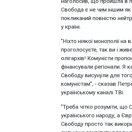
наголосив, що пройшла в п
Свобода є не чим іншим як
покликаний повністю нейтр
у країні.
"Ніхто ніякої монополії на 
проголосуєте, так ви і жив
олігархів! Комуністи пропо
фінансували регіонали. Я ка
Свободу висунули для тог
комуністам", - сказав Петр
українському каналі ТВі.
"Треба чітко розуміти, що 
українського народу, а Єв
Свободу просто так викори