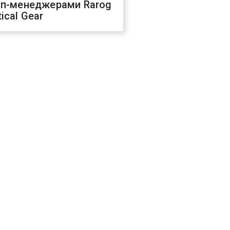
оп-менеджерами Rarog
ical Gear