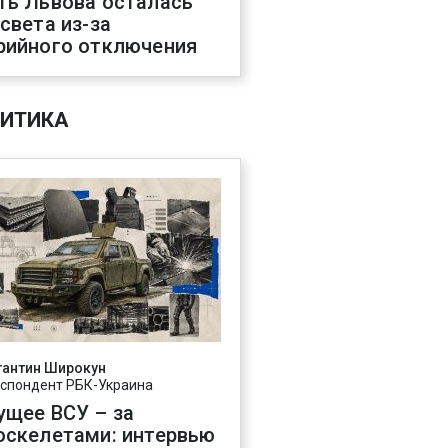
ть Львова осталась
 света из-за
рийного отключения
ИТИКА
тантин Широкун
спондент РБК-Украина
ущее ВСУ – за
оскелетами: интервью