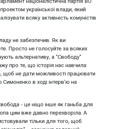
арламент націоналістична партія ВО
 проектом української влади, який
алізувати всяку активність комуністів
владу не забезпечив. Як ви
ете. Просто не голосуйте за всяких
нують альтернативу, а "Свободу"
жу про те, що історія нас навчила:
о, щоб не дати можливості працювати
о Симоненко в ході інтерв'ю на
Свобода - це ніщо інше як ганьба для
ропа цим вже давно перехворіла. А
стовували тільки для того, щоб