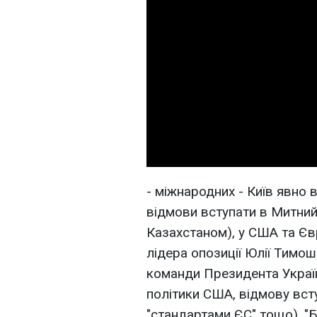
- міжнародних - Київ явно 
відмови вступати в Митний
Казахстаном), у США та Єв
лідера опозиції Юлії Тимош
команди Президента Україн
політики США, відмову вс
"стандартами ЄС" тощо). "Б