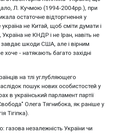
ало, Л. Кучмою (1994-2004рр.), при
икала остаточне відторгнення у
 україна не Китай, щоб сміти думати і
 Україна не КНДР і не Іран, навіть не
е завдає шкоди США, але і вірним
 хоче - натякають багато західні
країнців на тлі углубляющего
аслідок пошук нових особистостей у
рах в український парламент партії
Свобода" Олега Тягнибока, як раніше у
я Тігіпка).
о: газова незалежність України чи