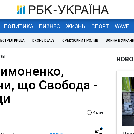
ПОЛИТИКА
БИЗНЕС
ЖИЗНЬ
СПОРТ
WAVE
БСТРЕЛ КИЕВА
DRONE DEALS
ОРМУЗСКИЙ ПРОЛИВ
ВОЙНА В УКРАИ
изы
НОВО
Симоненко,
и, що Свобода -
ди
4 мин