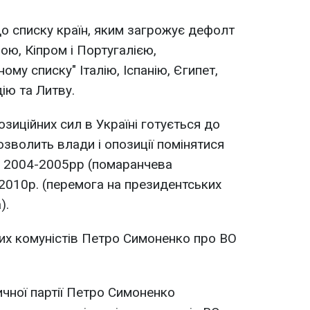
о списку країн, яким загрожує дефолт
ною, Кіпром і Португалією,
му списку" Італію, Іспанію, Єгипет,
ію та Литву.
озиційних сил в Україні готується до
дозволить влади і опозиції помінятися
у 2004-2005рр (помаранчева
 2010р. (перемога на президентських
).
их комуністів Петро Симоненко про ВО
ичної партії Петро Симоненко