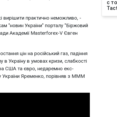
с т
Tact
які вирішити практично неможливо, -
кам "новин України" порталу "Біржовий
нади Академії Masterforex-V Євген
остання цін на російський газ, падіння
лу в Україну в умовах кризи, слабкості
ара США та євро, недаремно екс-
у України Яременко, порівняв з МММ