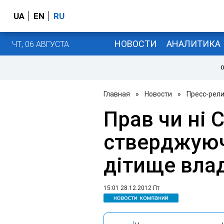
UA
EN
RU
НОВОСТИ
АНАЛИТИКА
ЧТ, 06 АВГУСТА
О
Главная
»
Новости
»
Пресс-рел
Прав чи ні 
стверджуюч
дітище вла
15:01 28.12.2012 Пт