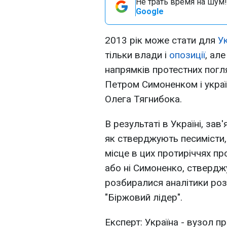
Не трать время на шум!
Google
2013 рік може стати для
У
тільки влади і
опозиції
, ал
напрямків протестних погл
Петром Симоненком і украї
Олега Тягнибока.
В результаті в Україні, за
як стверджують песимісти, 
місце в цих протиріччях пр
або ні Симоненко, ствердж
розбиралися аналітики роз
"Біржовий лідер".
Експерт: Україна - вузол п