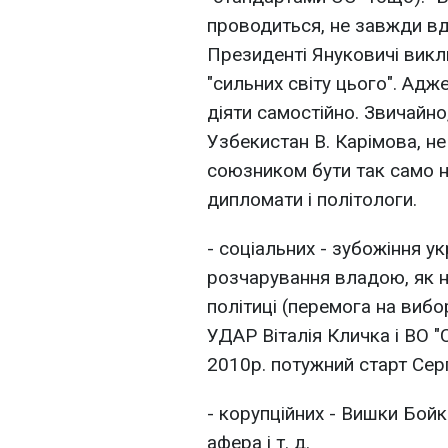
проводиться, не завжди вд
Президенті Януковичі викл
"сильних світу цього". Адже
діяти самостійно. Звичайно,
Узбекистан В. Карімова, н
союзником бути так само не
дипломати і політологи.
- соціальних - зубожіння у
розчарування владою, як н
політиці (перемога на вибо
УДАР Віталія Кличка і ВО "
2010р. потужний старт Сергі
- корупційних - Вишки Бойк
афера і т. д.