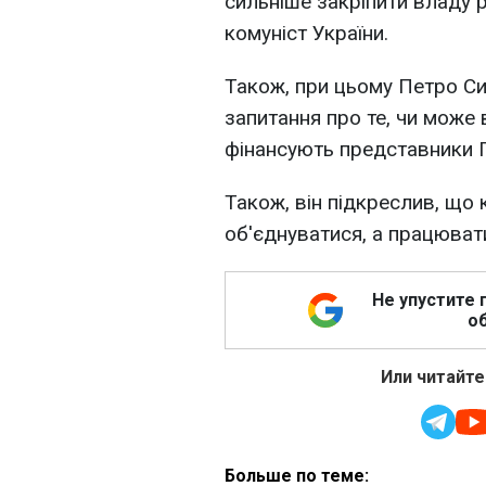
сильніше закріпити владу р
комуніст України.
Також, при цьому Петро Си
запитання про те, чи може
фінансують представники Па
Також, він підкреслив, що к
об'єднуватися, а працюват
Не упустите 
об
Или читайте
Больше по теме: