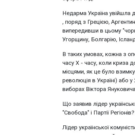
Недарма Україна увійшла д
, поряд з Грецією, Аргенти
випередивши в цьому "чорно
Угорщину, Болгарію, Ісланд
В таких умовах, кожна з оп
часу Х - часу, коли криза 
місцями, як це було взимк
революція в Україні) або у
виборах Віктора Януковича
Що заявив лідер українськ
"Свобода" і Партії Регіонів?
Лідер української комуніст