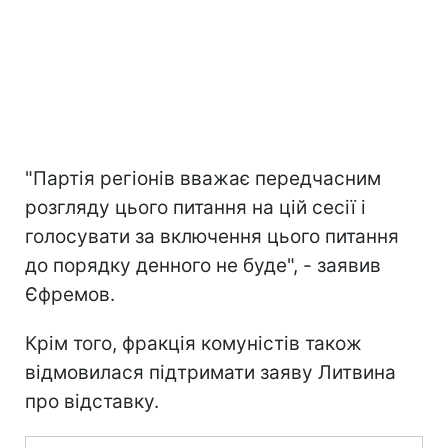
"Партія регіонів вважає передчасним
розгляду цього питання на цій сесії і
голосувати за включення цього питання
до порядку денного не буде", - заявив
Єфремов.
Крім того, фракція комуністів також
відмовилася підтримати заяву Литвина
про відставку.