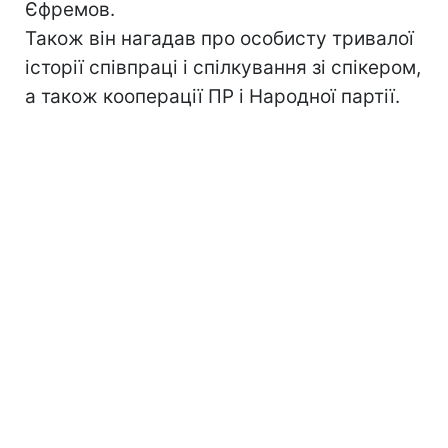
Єфремов.
Також він нагадав про особисту тривалої
історії співпраці і спілкування зі спікером,
а також кооперації ПР і Народної партії.