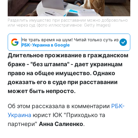
Разделить имущество при расставании можно добровольно
или через суд (фото иллюстративное: Getty Images)
Не трать время на шум! Читай только суть из
РБК-Украина в Google
Длительное проживание в гражданском
браке - "без штампа" - дает украинцам
право на общее имущество. Однако
доказать его в суде при расставании
может быть непросто.
Об этом рассказала в комментарии
РБК-
Украина
юрист ЮК "Приходько та
партнери"
Анна Салиенко
.