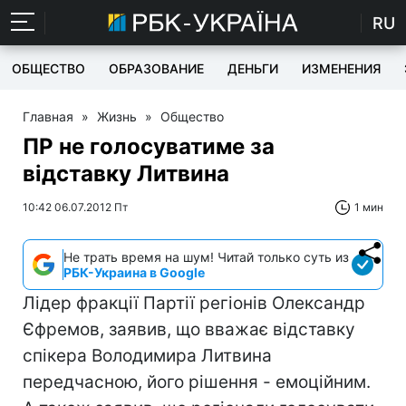
RU
ОБЩЕСТВО
ОБРАЗОВАНИЕ
ДЕНЬГИ
ИЗМЕНЕНИЯ
Главная
»
Жизнь
»
Общество
ПР не голосуватиме за
відставку Литвина
10:42 06.07.2012 Пт
1 мин
Не трать время на шум! Читай только суть из
РБК-Украина в Google
Лідер фракції Партії регіонів Олександр
Єфремов, заявив, що вважає відставку
спікера Володимира Литвина
передчасною, його рішення - емоційним.