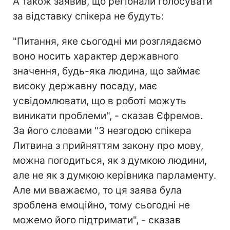
А також заявив, що регіонали голосувати
за відставку спікера не будуть:
"Питання, яке сьогодні ми розглядаємо
воно носить характер державного
значення, будь-яка людина, що займає
високу державну посаду, має
усвідомлювати, що в роботі можуть
виникати проблеми", - сказав Єфремов.
За його словами "З незгодою спікера
Литвина з прийняттям закону про мову,
можна погодиться, як з думкою людини,
але не як з думкою керівника парламенту.
Але ми вважаємо, то ця заява була
зроблена емоційно, тому сьогодні не
можемо його підтримати", - сказав