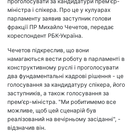
проголосувати за кандидатури прем'єр-
міністра і спікера. Про це у кулуарах
парламенту заявив заступник голови
фракції ПР Михайло Чечетов, передає
кореспондент РБК-Україна.
Чечетов підкреслив, що вони
намагаються вести роботу в парламенті в
конструктивному руслі і проголосувати
два фундаментальні кадрові рішення - це
голосування за кандидатуру спікера, його
заступників, а також голосування за
прем'єр-міністра. "Ми робитимемо все
можливе, щоб цей сценарій був
реалізований на вечірньому засіданні", -
відзначив він.