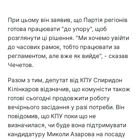
При цьому він заявив, що Партія регіонів
готова працювати "до упору", щоб
розглянути ці рішення. "Ми хочемо увійти
до часових рамок, тобто працювати за
регламентом, але вже як вийде", - сказав
Чечетов.
Разом з тим, депутат від КПУ Спиридон
Кілінкаров відзначив, що комуністи також
готові сьогодні продовжити роботу
вечірнього засідання у разі потреби. Він
повідомив, що КПУ поки що не
визначилася, чи буде вона підтримувати
кандидатуру Миколи Азарова на посаду