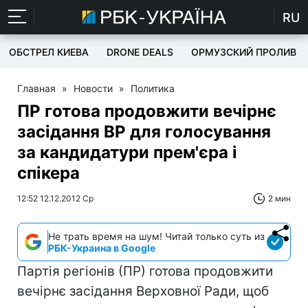
RU
ОБСТРЕЛ КИЕВА
DRONE DEALS
ОРМУЗСКИЙ ПРОЛИВ
Главная
»
Новости
»
Политика
ПР готова продовжити вечірнє
засідання ВР для голосування
за кандидатури прем'єра і
спікера
12:52 12.12.2012 Ср
2 мин
Не трать время на шум! Читай только суть из
РБК-Украина в Google
Партія регіонів (ПР) готова продовжити
вечірнє засідання Верховної Ради, щоб