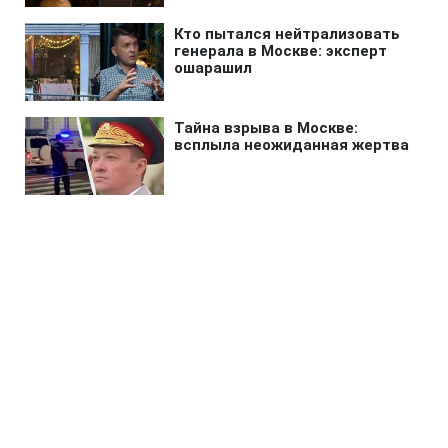
Главная
»
Жизнь
»
Общество
В Украине основали новый
праздник, будем отмечать уже
на выходных
16:57 06.08.2026 Чт
1 мин