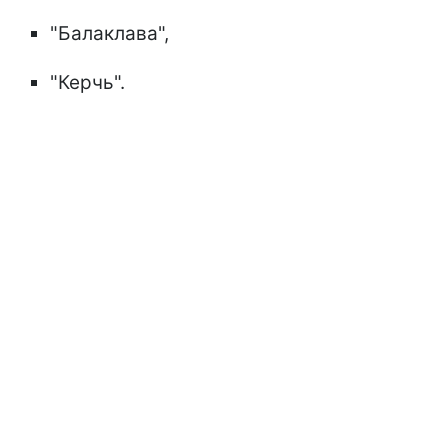
"Балаклава",
"Керчь".