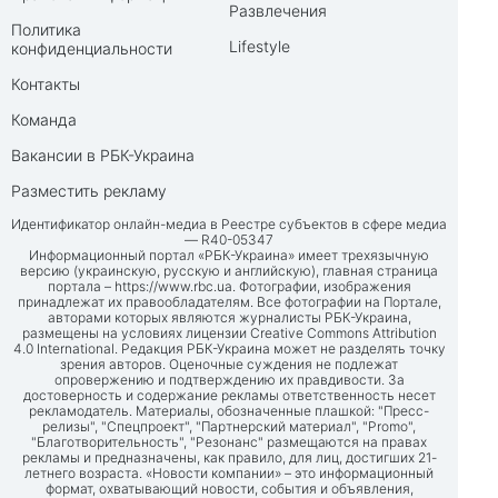
Развлечения
Политика
Lifestyle
конфиденциальности
Контакты
Команда
Вакансии в РБК-Украина
Разместить рекламу
Идентификатор онлайн-медиа в Реестре субъектов в сфере медиа
— R40-05347
Информационный портал «РБК-Украина» имеет трехязычную
версию (украинскую, русскую и английскую), главная страница
портала –
https://www.rbc.ua
. Фотографии, изображения
принадлежат их правообладателям. Все фотографии на Портале,
авторами которых являются журналисты РБК-Украина,
размещены на условиях лицензии Creative Commons Attribution
4.0 International. Редакция РБК-Украина может не разделять точку
зрения авторов. Оценочные суждения не подлежат
опровержению и подтверждению их правдивости. За
достоверность и содержание рекламы ответственность несет
рекламодатель. Материалы, обозначенные плашкой: "Пресс-
релизы", "Спецпроект", "Партнерский материал", "Promo",
"Благотворительность", "Резонанс" размещаются на правах
рекламы и предназначены, как правило, для лиц, достигших 21-
летнего возраста. «Новости компании» – это информационный
формат, охватывающий новости, события и объявления,