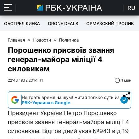
RU
ОБСТРЕЛ КИЕВА
DRONE DEALS
ОРМУЗСКИЙ ПРОЛИВ
Главная
»
Новости
»
Политика
Порошенко присвоїв звання
генерал-майора міліції 4
силовикам
22:43 19.12.2014 Пт
1 мин
Не трать время на шум! Читай только суть из
РБК-Украина в Google
Президент України Петро Порошенко
присвоїв звання генерал-майора міліції 4
силовикам. Відповідний указ №943 від 19