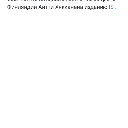
Финляндии Антти Хякканена изданию
IS
.