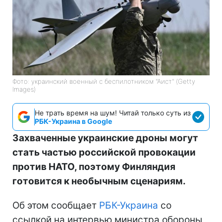
Фото: украинский военный с беспилотником "Аист" (Getty
Images)
Не трать время на шум! Читай только суть из
РБК-Украина в Google
Захваченные украинские дроны могут
стать частью российской провокации
против НАТО, поэтому Финляндия
готовится к необычным сценариям.
Об этом сообщает
РБК-Украина
со
ссылкой на интервью министра обороны