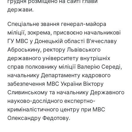
грудня розміщено на сайті глави
держави.
Спеціальне звання генерал-майора
міліції, зокрема, присвоєно начальникові
ГУ МВС у Донецькій області В'ячеславу
Аброськину, ректору Львівського
державного університету внутрішніх
справ полковнику міліції Валерію Середі,
начальнику Департаменту кадрового
забезпечення МВС України Віктору
Сливинському та начальнику Державного
науково-дослідного експертно-
криміналістичного центру при МВС
Олександру Федотову.