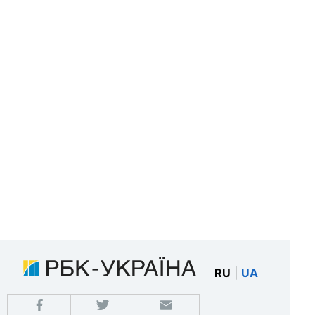
RU
|
UA