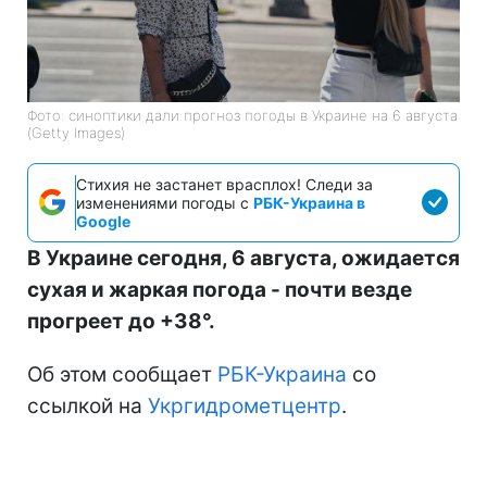
Фото: синоптики дали прогноз погоды в Украине на 6 августа
(Getty Images)
Стихия не застанет врасплох! Следи за
изменениями погоды с
РБК-Украина в
Google
В Украине сегодня, 6 августа, ожидается
сухая и жаркая погода - почти везде
прогреет до +38°.
Об этом сообщает
РБК-Украина
со
ссылкой на
Укргидрометцентр
.