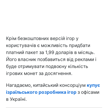
Крім безкоштовних версій ігор у
користувачів є можливість придбати
платний пакет за 1,99 доларів в місяць.
Його власник позбавиться від реклами і
буде отримувати подвоєну кількість
ігрових монет за досягнення.
Нагадаємо, китайський консорціум
купує
ізраїльського розробника ігор
з офісами
в Україні.