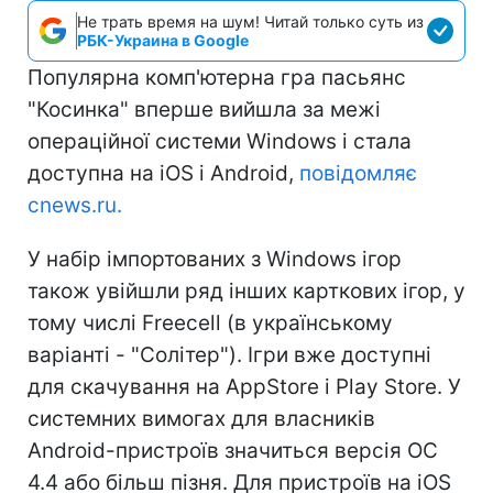
Не трать время на шум! Читай только суть из
РБК-Украина в Google
Популярна комп'ютерна гра пасьянс
"Косинка" вперше вийшла за межі
операційної системи Windows і стала
доступна на iOS і Android,
повідомляє
cnews.ru.
У набір імпортованих з Windows ігор
також увійшли ряд інших карткових ігор, у
тому числі Freecell (в українському
варіанті - "Солітер"). Ігри вже доступні
для скачування на AppStore і Play Store. У
системних вимогах для власників
Android-пристроїв значиться версія ОС
4.4 або більш пізня. Для пристроїв на iOS