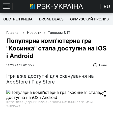
RU
ОБСТРЕЛ КИЕВА
DRONE DEALS
ОРМУЗСКИЙ ПРОЛИВ
Главная
»
Новости
»
Телеком & IT
Популярна комп'ютерна гра
"Косинка" стала доступна на iOS
і Android
11:23 24.11.2016 Чт
1 мин
Ігри вже доступні для скачування на
AppStore і Play Store
Фото: легендарний пасьянс "Косинка" вийшов за межі
Windows