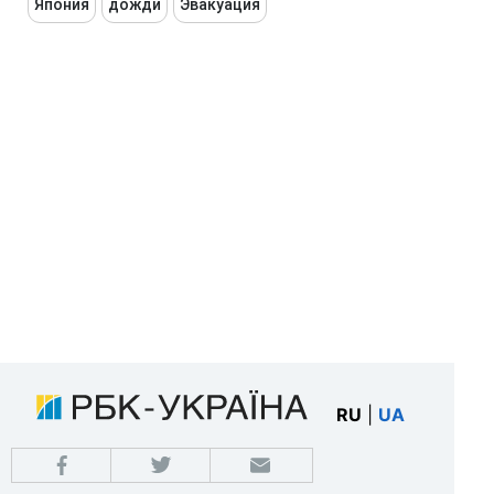
Япония
дожди
Эвакуация
RU
|
UA