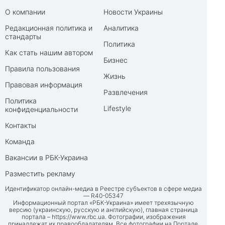
О компании
Новости Украины
Редакционная политика и
Аналитика
стандарты
Политика
Как стать нашим автором
Бизнес
Правила пользования
Жизнь
Правовая информация
Развлечения
Политика
Lifestyle
конфиденциальности
Контакты
Команда
Вакансии в РБК-Украина
Разместить рекламу
Идентификатор онлайн-медиа в Реестре субъектов в сфере медиа
— R40-05347
Информационный портал «РБК-Украина» имеет трехязычную
версию (украинскую, русскую и английскую), главная страница
портала –
https://www.rbc.ua
. Фотографии, изображения
принадлежат их правообладателям. Все фотографии на Портале,