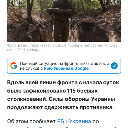
Фото: в Генштабе назвали самые горячие направления боев 4
июня (Getty Images)
Понимай ситуацию на фронте из-за фактов, а
не слухов с
РБК-Украина в Google
Вдоль всей линии фронта с начала суток
было зафиксировано 115 боевых
столкновений. Силы обороны Украины
продолжают сдерживать противника.
Об этом сообщает
РБК-Украина
со